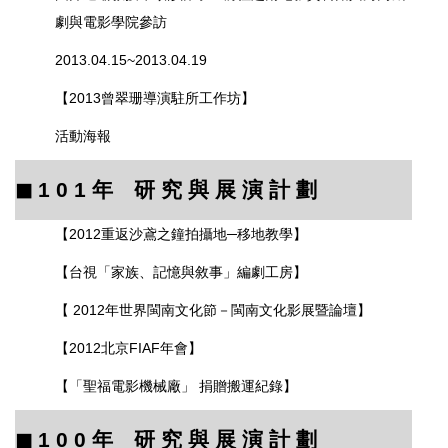
劇與電影學院參訪
2013.04.15~2013.04.19
【2013曾翠珊導演駐所工作坊】
活動海報
◼︎
1 0 1
年 研 究 與 展 演 計 劃
【2012重返沙鳶之鐘拍攝地─移地教學】
【台視「家族、記憶與敘事」編劇工房】
【 2012年世界閩南文化節－閩南文化影展暨論壇】
【
2012北京FIAF年會
】
【
「聖福電影機械廠」 捐贈搬運紀錄
】
◼︎
1 0 0
年 研 究 與 展 演 計 劃