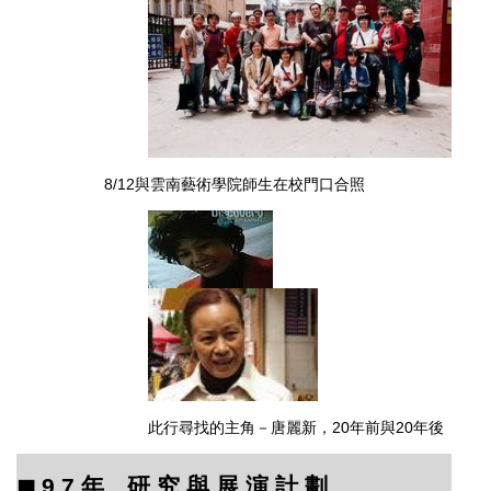
8/12與雲南藝術學院師生在校門口合照
此行尋找的主角－唐麗新，20年前與20年後
◼︎
9 7
年 研 究 與 展 演 計 劃