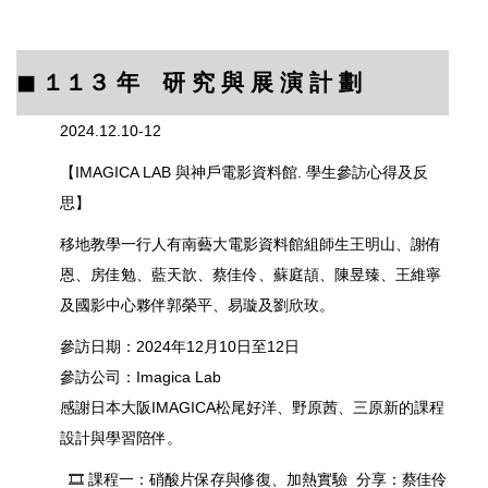
◼︎ １１３
年 研 究 與 展 演 計 劃
2024.12.10-12
【IMAGICA LAB 與神戶電影資料館. 學生參訪心得及反
思】
移地教學一行人有南藝大電影資料館組師生王明山、謝侑
恩、房佳勉、藍天歆、蔡佳伶、蘇庭頡、陳昱臻、王維寧
及國影中心夥伴郭榮平、易璇及劉欣玫。
參訪日期：2024年12月10日至12日
參訪公司：Imagica Lab
感謝日本大阪IMAGICA松尾好洋、野原茜、三原新的課程
設計與學習陪伴。
🎞️
課程一：硝酸片保存與修復、加熱實驗 分享：蔡佳伶