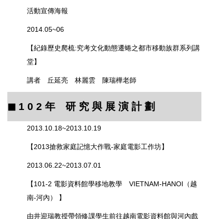
活動宣傳海報
2014.05~06
【紀錄歷史爬梳:究考文化動態遷蜷之都市移動族群系列講
堂】
講者 丘延亮 林麗雲 陳瑞樺老師
◼︎
1 0 2
年 研 究 與 展 演 計 劃
2013.10.18~2013.10.19
【2013搶救家庭記憶大作戰-家庭電影工作坊】
2013.06.22~2013.07.01
【101-2 電影資料館學移地教學 VIETNAM-HANOI（越
南-河內） 】
由井迎瑞教授帶領修課學生前往越南電影資料館與河內戲