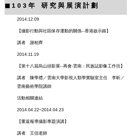
◼︎
1 0 3
年 研 究 與 展 演 計 劃
2014.12.09
【
攝影行動與社區保存運動的關係--香港啟示錄
】
講者 謝柏齊
2014.11.19
【第十八屆烏山頭影展--再會‧雲南：民族誌影像工作坊】
講者 陳學禮／雲南大學影視人類學實驗室主任 李昕／
雲南藝術學院講師
活動相關連結
2014.04.22~2014.04.23
【重返報導攝影專題演講】
講者 王信老師