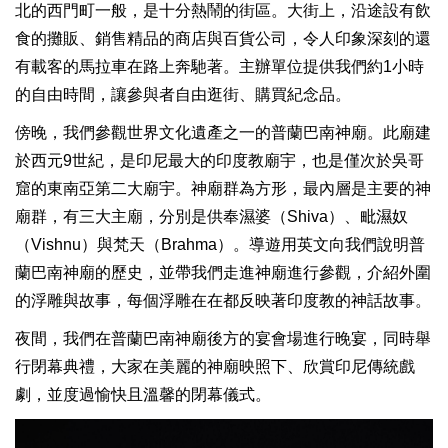
北的西門町一般，是十分熱鬧的街區。大街上，沿途設有飲
食的攤販、銷售精品的商店與百貨公司，令人印象深刻的還
有載客的馬拉車在路上奔馳著。主辦單位提供我們約
1
小時
的自由時間，讓參與者自由逛街、購買紀念品。
傍晚，我們參觀世界文化遺產之一的普蘭巴南神廟。此廟建
於西元
9
世紀，是印尼最大的印度教廟宇，也是僅次於吳哥
窟的東南亞第二大廟宇。神廟群為方形，最內層是主要的神
廟群，有三大主廟，分別是供奉濕婆（
Shiva
）、毗濕奴
（
Vishnu
）與梵天（
Brahma
）。導遊用英文向我們說明普
蘭巴南神廟的歷史，並帶我們走進神廟進行參觀，介紹外圍
的浮雕與故事，每個浮雕在在都反映著印度教的神話故事。
夜間，我們在普蘭巴南神廟後方的宴會場進行晚宴，同時舉
行閉幕典禮，大家在美麗的神廟映照下、欣賞印尼傳統戲
劇，並度過愉快且溫馨的閉幕儀式。