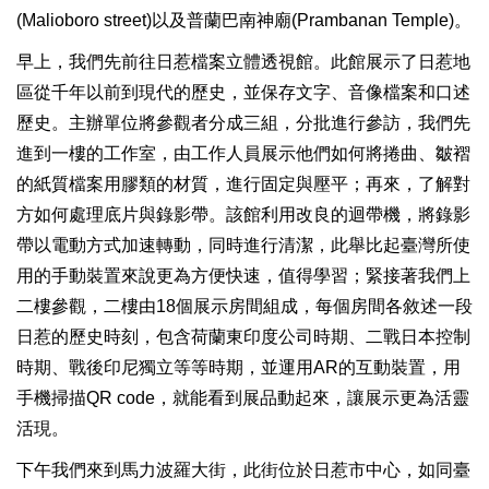
(Malioboro street)
以及普蘭巴南神廟
(Prambanan Temple)
。
早上，我們先前往日惹檔案立體透視館。此館展示了日惹地
區從千年以前到現代的歷史，並保存文字、音像檔案和口述
歷史。主辦單位將參觀者分成三組，分批進行參訪，我們先
進到一樓的工作室，由工作人員展示他們如何將捲曲、皺褶
的紙質檔案用膠類的材質，進行固定與壓平；再來，了解對
方如何處理底片與錄影帶。該館利用改良的迴帶機，將錄影
帶以電動方式加速轉動，同時進行清潔，此舉比起臺灣所使
用的手動裝置來說更為方便快速，值得學習；緊接著我們上
二樓參觀，二樓由
18
個展示房間組成，每個房間各敘述一段
日惹的歷史時刻，包含荷蘭東印度公司時期、二戰日本控制
時期、戰後印尼獨立等等時期，並運用
AR
的互動裝置，用
手機掃描
QR code
，就能看到展品動起來，讓展示更為活靈
活現。
下午我們來到馬力波羅大街，此街位於日惹市中心，如同臺