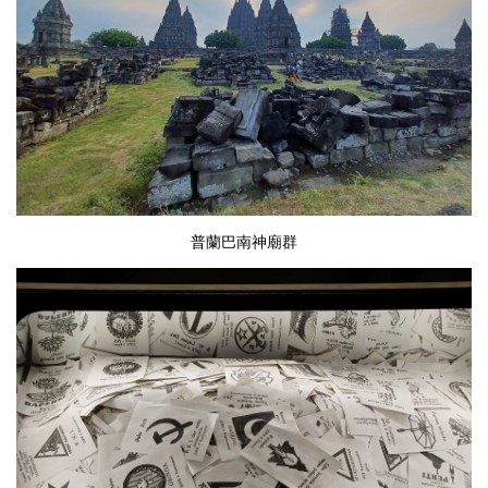
普蘭巴南神廟群