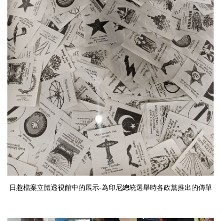
日惹檔案立體透視館中的展示-為印尼總統選舉時各政黨推出的傳單