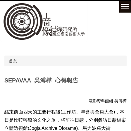
跳
到
主
要
內
容
區
:::
首頁
SEPAVAA_吳溥樺_心得報告
電影資料館組 吳溥樺
結束前面四天的主要行程後
(
工作坊、年會與會員大會
)
，本
日是比較輕鬆的文化之旅，將前往日惹，分別參訪日惹檔案
立體透視館
(Jogja Archive Diorama)
、馬力波羅大街