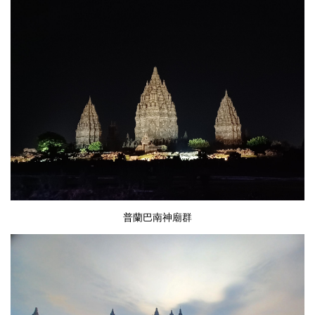
普蘭巴南神廟群