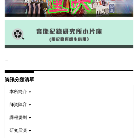
【媒體報導】謝德正四百箱人生 南
藝大搶救開展_中時
:::
資訊分類清單
【講座】視覺理論專題：城市、檔
案、過時媒介：影像研究與創作之
本所簡介
間
師資陣容
課程規劃
研究展演
【賀】音像紀錄所羅理龢獲第48屆