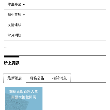
金穗獎評審團特別獎
學生專區
招生事項
友情連結
【講座】視覺理論專題：城市、檔
案、過時媒介：影像研究與創作之
常見問題
【恭喜入圍】音像紀錄研究所林侃
間
倪柯俊偉入圍2026青春影展
:::
所上資訊
【工作坊】島嶼拾光─搶救家庭錄
影帶修復工作坊
【媒體報導】謝德正四百箱人生 南
最新消息
所務公告
相關消息
藝大搶救開展_中時
【音像紀錄研究所】115/0423-