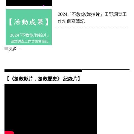
2024「不教你/妳拍片」田野調查工
作坊側寫筆記
【媒體報導】謝德正四百箱人生 南
藝大搶救開展_中時
更多...
【講座】視覺理論專題：城市、檔
案、過時媒介：影像研究與創作之
【講座】視覺理論專題：城市、檔
間
案、過時媒介：影像研究與創作之
【《搶救影片，搶救歷史》 紀錄片】
間
【工作坊】島嶼拾光─搶救家庭錄
影帶修復工作坊
【賀】音像紀錄所羅理龢獲第48屆
金穗獎評審團特別獎