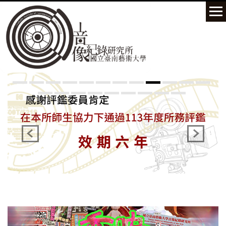
跳
到
主
要
內
容
區