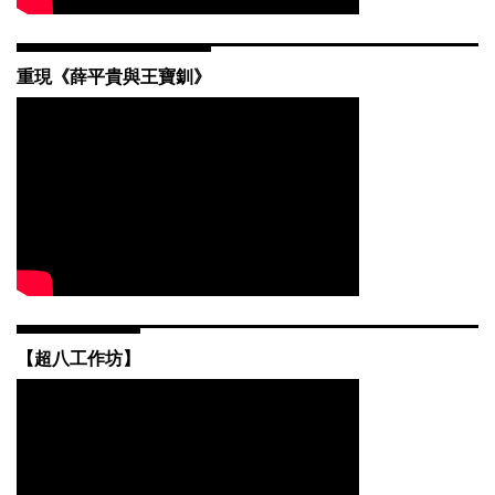
重現《薛平貴與王寶釧》
【音像紀錄研究所】115/0423-
0425「亞洲紀錄片合製網絡」之南
【恭喜入圍】音像紀錄研究所林侃
藝工作坊
倪柯俊偉入圍2026青春影展
【活動訊息】動態攝影-114學年度
第二學期推廣教育學分/非學分班招
【媒體報導】謝德正四百箱人生 南
生
藝大搶救開展_中時
【超八工作坊】
【活動訊息】「另一種韓國」
（Alternative Korea）紀錄片放映會
【講座】視覺理論專題：城市、檔