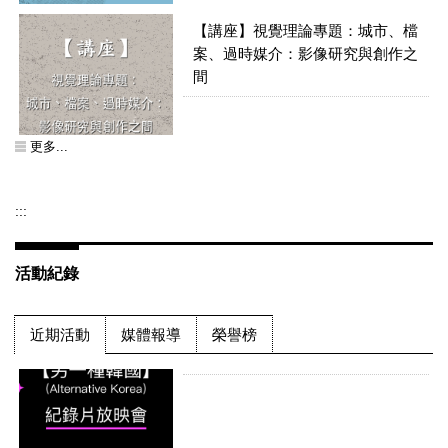
0425「亞洲紀錄片合製網絡」之南
【講座】視覺理論專題：城市、檔
藝工作坊
案、過時媒介：影像研究與創作之
間
更多...
【活動訊息】動態攝影-114學年度
第二學期推廣教育學分/非學分班招
【賀】音像紀錄所羅理龢獲第48屆
生
:::
金穗獎評審團特別獎
活動紀錄
【活動訊息】「另一種韓國」
近期活動
媒體報導
榮譽榜
（Alternative Korea）紀錄片放映會
【恭喜入圍】音像紀錄研究所林侃
倪柯俊偉入圍2026青春影展