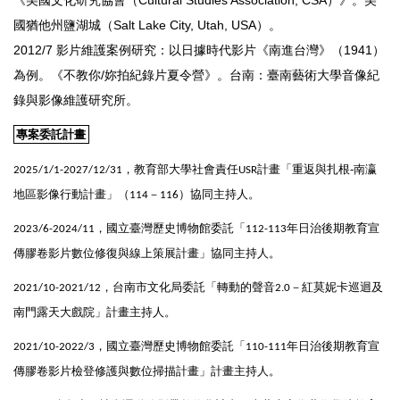
國猶他州鹽湖城（Salt Lake City, Utah, USA）。
2012/7 影片維護案例研究：以日據時代影片《南進台灣》（1941）
為例。《不教你/妳拍紀錄片夏令營》。台南：臺南藝術大學音像紀
錄與影像維護研究所。
專案委託計畫
，
教育部大學社會責
任
計畫「重返與扎根-南瀛
2025/1/1-2027/12/31
USR
地區影像行動計畫」
（
－
）
協同主持人。
114
116
，國立臺灣歷史博物館委託「
年日治後期教育宣
2023/6-2024/11
112-113
傳膠卷影片數位修復與線上策展計畫」協同主持人。
，
台南市文化局委託「轉動的聲音
－紅莫妮卡巡迴及
2021/10-2021/12
2.0
南門露天大戲院」計畫主持人。
，
國立臺灣歷史博物館委託「
年日治後期教育宣
2021/10-2022/3
110-111
傳膠卷影片檢登修護與數位掃描計畫」計畫主持人。