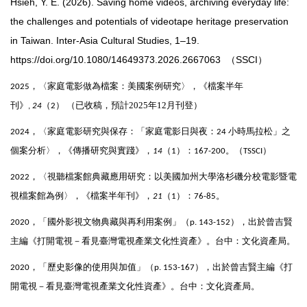
Hsieh, Y. E. (2026). Saving home videos, archiving everyday life:
the challenges and potentials of videotape heritage preservation
in Taiwan. Inter-Asia Cultural Studies, 1–19.
https://doi.org/10.1080/14649373.2026.2667063 （SSCI）
，〈家庭電影做為檔案：美國案例研究〉，《檔案半年
2025
刊》
（
）
（已收稿，預計2025年12月刊登）
,
24
2
，〈家庭電影研究與保存：「家庭電影日與夜：
小時馬拉松」之
2024
24
個案分析〉，《傳播研究與實踐》，
（
）：
。（
）
14
1
167-200
TSSCI
，〈視聽檔案館典藏應用研究：以美國加州大學洛杉磯分校電影
暨
電
2022
視檔案館為例〉
，
《
檔案半年刊
》，
（
）：
。
21
1
76-85
，「國外影視文物典藏與再利用案例」（
），出於曾吉賢
2020
p. 143-152
主編《打開電視－看見臺灣電視產業文化性資產》。台中：文化資產局。
，「歷史影像的使用與加
值
」（
），出於曾吉賢主編《打
2020
p. 153-167
開電視－看見臺灣電視產業文化性資產》。台中：文化資產局。