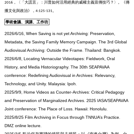
，〈「大謊言」：川普如何活用經典的威權主義宣傳技巧？〉。《傳
2016
播文化與政治》，
。
4:125-131
學術會議、演講、工作坊
2026/6/16, When Saving is not yet Archiving: Preservation,
Metadata, the Saving Family Memory Campaign. The 3rd Global
Audiovisual Archiving: Outside the Frame. Thailand: Bangkok.
2026/6/8, Locating Vernacular Videotapes: Fieldwork, Oral
History, and Media Historiography. The 30th SEAPAVAA
conference: Redefining Audiovisual in Archives: Relevancy,
Technology, and Unity. Malaysia: Ipoh.
2025/9/9, Home Videos as Counter-Archives: Critical Pedagogy
and Preservation of Marginalized Archives. 2025 IASA/SEAPAVAA
Joint conference: The Place of Loss. Hawaii: Honolulu.
2025/8/25 Film Archiving in Focus through TNNUA’s Practice.
DMZ online lecture.
2025/3/5 影片保存實踐的殖民與去殖民：以《南進台灣》為例。台