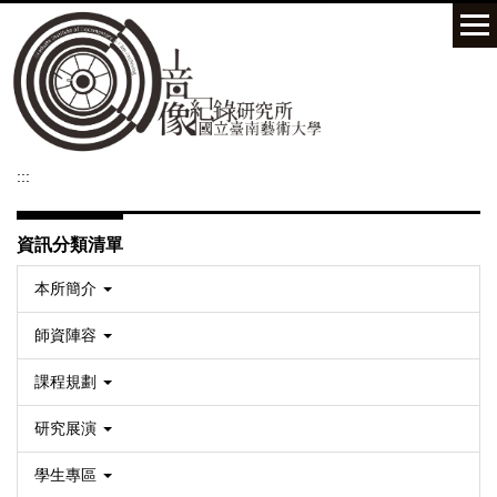
跳
到
主
要
內
容
區
:::
資訊分類清單
本所簡介
師資陣容
課程規劃
研究展演
學生專區