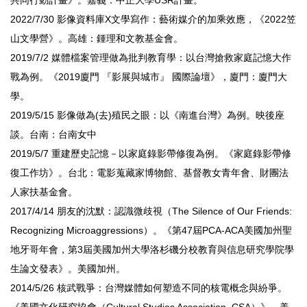
2022/7/30 影像資料庫X文學寫作：藝術媒介的加乘效應，《2022笠
山文學營》。高雄：鍾理和文教基金會。
2019/7/2 媒體檔案管理做為批判教育學：以台灣搶救家庭記憶大作
戰為例。《2019廈門 『影展與城市』 國際論壇》，廈門：廈門大
學。
2019/5/15 影像做為(去)殖民之眼：以《南進台灣》為例。映後座
談。台南：台南女中
2019/5/7 重建歷史記憶－以家庭錄影帶修復為例。《家庭錄影帶修
復工作坊》。台北：電影蒐藏家博物館、基督教女青年會、財團法
人家扶基金會。
2017/4/14 朋友的沈默：認識微歧視（The Silence of Our Friends:
Recognizing Microaggressions）。《第47屆PCA-ACA美國加州聖
地牙哥年會，第3屆美國加州大學洛杉磯分校教育與信息研究學院學
生論文發表》。美國加州。
2014/5/26 核武戰爭：台灣媒體如何塑造不同的核電概念與紛爭。
《美國文化研究協會（Cultural Studies Association, CSA）》。美