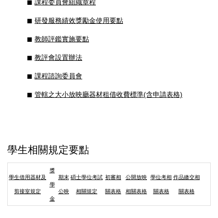
◼︎
課程委員會組織章程
◼︎
研發服務績效獎勵金使用要點
◼︎
教師評鑑實施要點
◼︎
教評會設置辦法
◼︎
課程諮詢委員會
◼︎
管轄之大小放映廳器材租借收費標準(含申請表格)
學生相關規定要點
獎
學生借用器材及
期末
碩士學位考試
初審相
公開放映
學位考相
作品繳交相
學
剪接室規定
公映
相關規定
關表格
相關表格
關表格
關表格
金