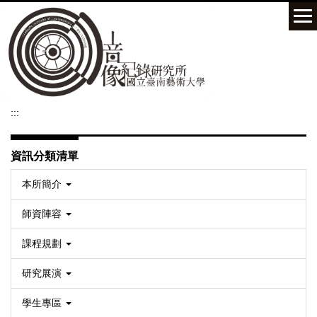
跳
到
主
要
內
容
區
:::
資訊分類清單
本所簡介
師資陣容
課程規劃
研究展演
學生專區