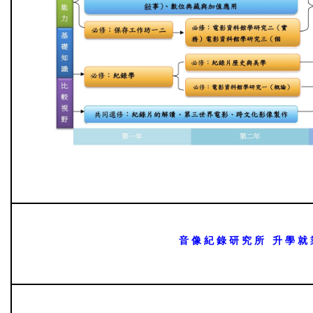
音 像 紀 錄 研 究 所
升 學 就 