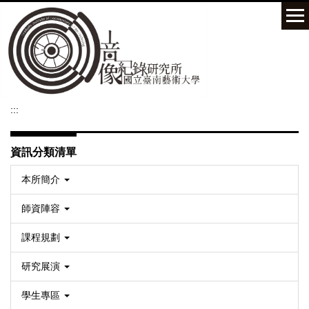
跳
到
主
要
內
容
區
:::
資訊分類清單
本所簡介
師資陣容
課程規劃
研究展演
學生專區