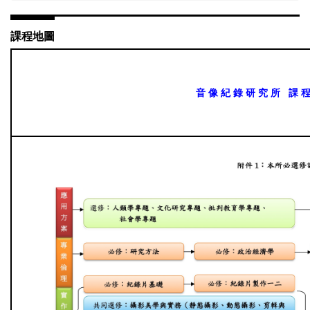
課程地圖
音 像 紀 錄 研 究 所 課 程 