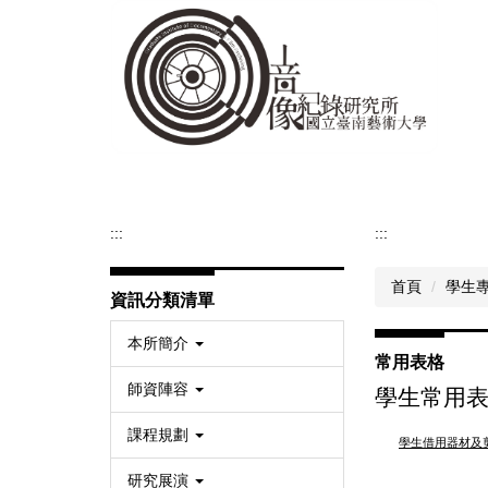
跳
到
主
要
內
容
區
:::
:::
首頁
學生
資訊分類清單
本所簡介
常用表格
師資陣容
學生常用
課程規劃
學生借用器材及
研究展演