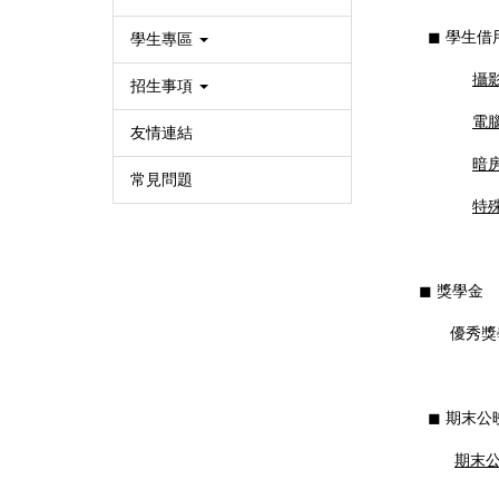
◼︎ 學生
學生專區
攝
招生事項
電
友情連結
暗
常見問題
特
◼︎ 獎學金
優秀獎學金
◼︎ 期末公
期末