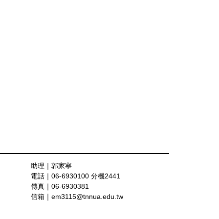
助理｜郭家寧
電話｜06-
6930100 分機2441
傳真｜0
6-6930381
信箱｜
em3115@tnnua.edu.tw