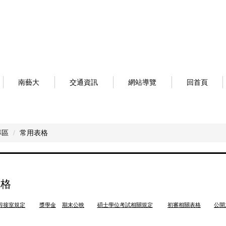
南藝大
交通資訊
網站導覽
回首頁
專區
常用表格
表格
剪接室規定
獎學金
期末公映
碩士學位考試相關規定
初審相關表格
公開