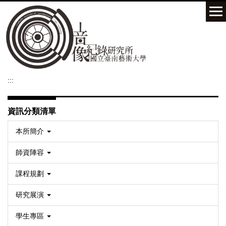
跳
到
主
要
內
容
區
:::
資訊分類清單
本所簡介
師資陣容
課程規劃
研究展演
學生專區