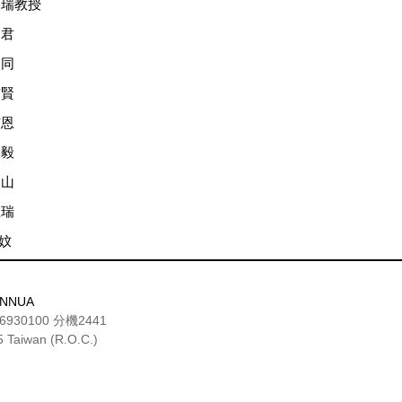
迎瑞教授
品君
慶同
吉賢
侑恩
永毅
明山
昱瑞
亮妏
 TNNUA
30100 分機2441
45 Taiwan (R.O.C.)