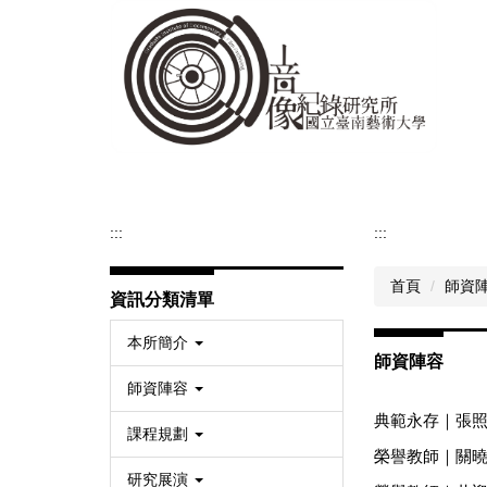
跳
到
主
要
內
容
區
:::
:::
首頁
師資
資訊分類清單
本所簡介
師資陣容
師資陣容
典範永存｜張
課程規劃
榮譽教師｜關
研究展演