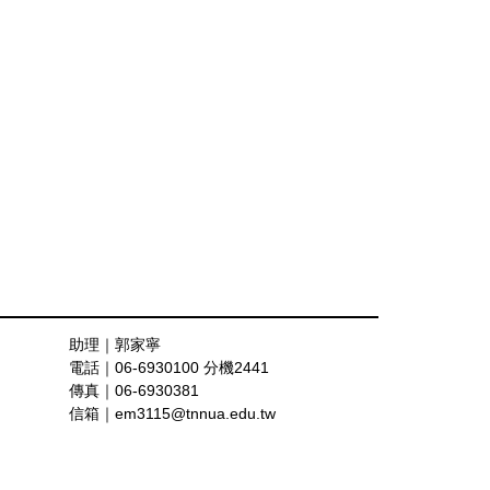
助理｜郭家寧
電話｜06-
6930100 分機2441
傳真｜0
6-6930381
信箱｜
em3115@tnnua.edu.tw