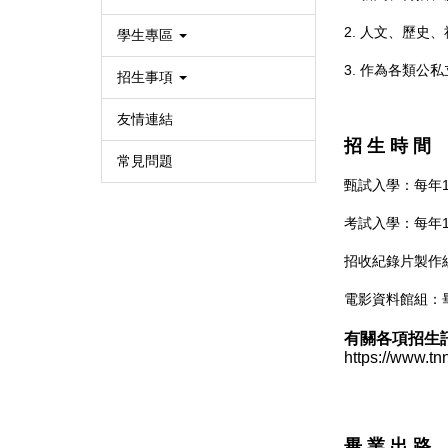
2. 人文、歷
學生專區
3. 作為各類公
招生事項
友情連結
招 生 時 間
常見問題
甄試入學：每年1
考試入學：每年1
招收紀錄片製作組
電影資料館組：
有關各項招生
https://www.t
畢 業 出 路