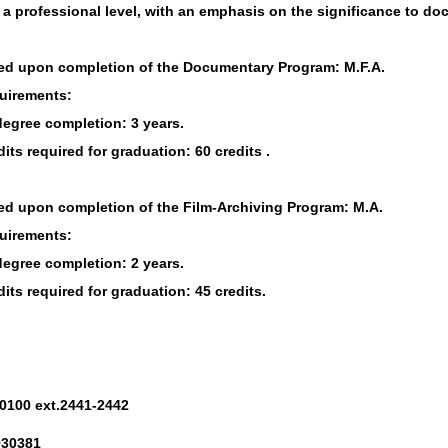
 a professional level, with an emphasis on the significance to doc
ed upon completion of the Documentary Program: M.F.A.
uirements:
 degree completion: 3 years.
its required for graduation: 60 credits .
ed upon completion of the Film-Archiving Program: M.A.
uirements:
 degree completion: 2 years.
its required for graduation: 45 credits.
30100 ext.2441-2442
930381