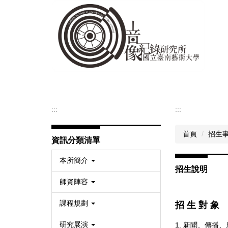
跳
到
主
要
內
容
區
:::
:::
首頁
招生
資訊分類清單
本所簡介
招生說明
師資陣容
課程規劃
招 生 對 象
研究展演
1. 新聞、傳