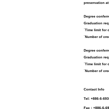
preservation at
Degree conferr
Graduation req
˙Time limit for
˙Number of cred
Degree conferr
Graduation req
˙Time limit for
˙Number of cred
Contact Info
Tel: +886-6-69
Fax：+886-6-6