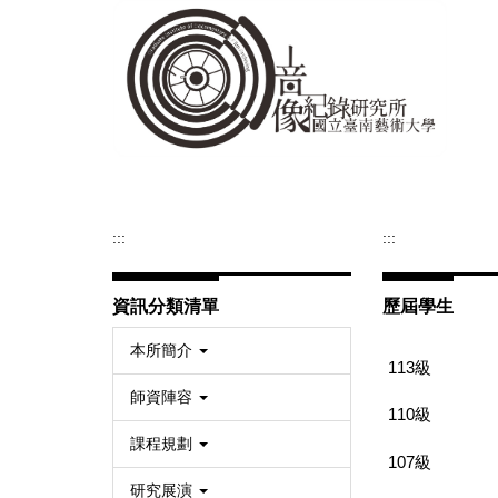
跳
到
主
要
內
容
區
:::
:::
資訊分類清單
歷屆學生
本所簡介
113級
師資陣容
110級
課程規劃
107級
研究展演