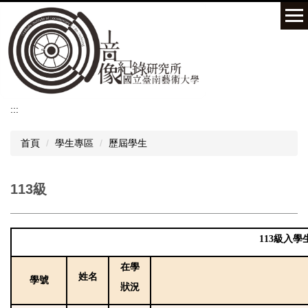
跳
到
主
要
內
容
區
:::
首頁
學生專區
歷屆學生
113級
113級入學
在學
姓名
學號
狀況