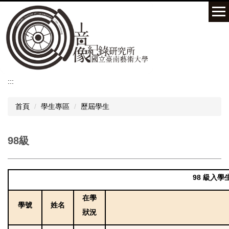
跳
到
主
要
內
容
區
:::
首頁
學生專區
歷屆學生
98級
98 級入學
在學
學號
姓名
狀況