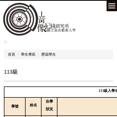
跳
到
主
要
內
容
區
:::
首頁
學生專區
歷屆學生
113級
113級入學
在學
姓名
學號
狀況