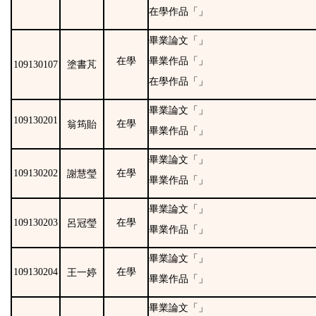
在學作品「」
畢業論文「」
在學
畢業作品「」
塗書芃
109
130107
在學作品「」
畢業論文「」
109130201
翁筠貽
在學
畢業作品「」
畢業論文「」
109130202
謝慧瑩
在學
畢業作品「」
畢業論文「」
109130203
呂冠瑩
在學
畢業作品「」
畢業論文「」
109130204
王一婷
在學
畢業作品「」
畢業論文「」