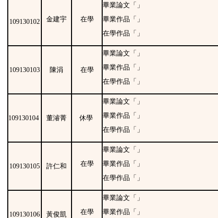
畢業論文「」
金建宇
在學
畢業作品「」
109130102
在學作品「」
畢業論文「」
畢業作品「」
陳涓
109130103
在學
在學作品「」
畢業論文「」
畢業作品「」
董濬菁
109
130104
休學
在學作品「」
畢業論文「」
在學
畢業作品「」
許仁和
109
130105
在學作品「」
畢業論文「」
在學
畢業作品「」
黃俊凱
109
130106