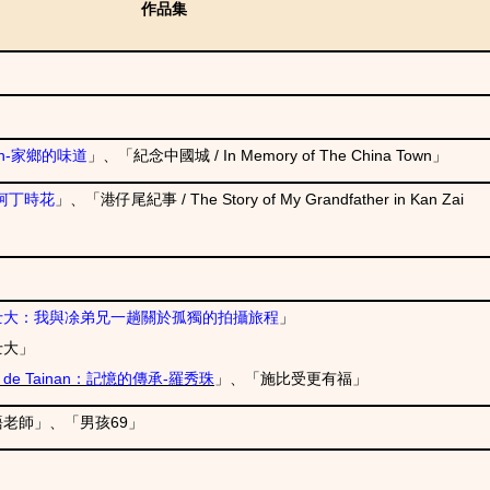
作品集
n-
家鄉的味道
」、「
紀念中國城 /
In Memory of The China Town
」
柯丁時花
」、「
港仔尾紀事 /
T
he Story of My Grandfather in Kan Zai
士大：我與凃弟兄一趟關於孤獨的拍攝旅程
」
士大
」
a de Tainan
：記憶的傳承-羅秀珠
」、「施比受更有福」
語老師」、「男孩
69
」