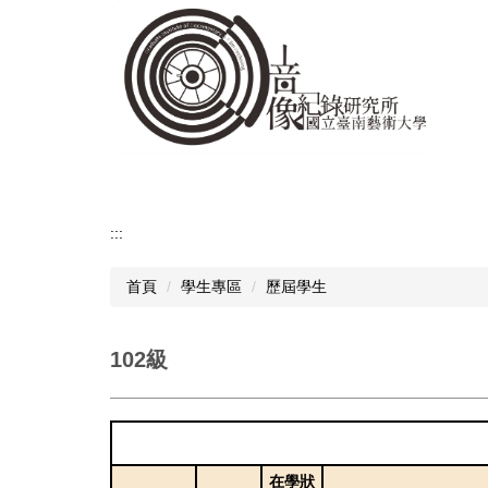
跳
到
主
要
內
容
區
:::
首頁
學生專區
歷屆學生
102級
在學狀