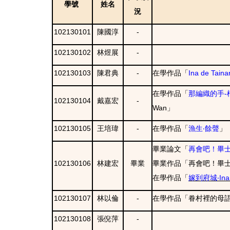
學號
姓名
況
102130101
陳國淳
-
102130102
林煜展
-
102130103
陳君典
-
在學作品「
Ina de Taina
在學作品「
那編織的手-
102130104
戴嘉宏
-
Wan
」
102130105
王培瑋
-
在學作品「
漁生‧餘聲
」
畢業論文「
再會吧！畢
102130106
林建宏
畢業
畢業作品「
再會吧！畢
在學作品「
嫁到府城
‧In
102130107
林以倫
-
在學作品「眷村裡的母
102130108
張倪萍
-