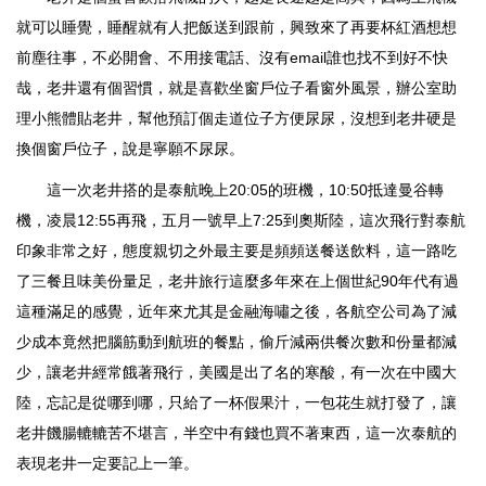
就可以睡覺，睡醒就有人把飯送到跟前，興致來了再要杯紅酒想想
前塵往事，不必開會、不用接電話、沒有email誰也找不到好不快
哉，老井還有個習慣，就是喜歡坐窗戶位子看窗外風景，辦公室助
理小熊體貼老井，幫他預訂個走道位子方便尿尿，沒想到老井硬是
換個窗戶位子，說是寧願不尿尿。
這一次老井搭的是泰航晚上20:05的班機，10:50抵達曼谷轉
機，凌晨12:55再飛，五月一號早上7:25到奧斯陸，這次飛行對泰航
印象非常之好，態度親切之外最主要是頻頻送餐送飲料，這一路吃
了三餐且味美份量足，老井旅行這麼多年來在上個世紀90年代有過
這種滿足的感覺，近年來尤其是金融海嘯之後，各航空公司為了減
少成本竟然把腦筋動到航班的餐點，偷斤減兩供餐次數和份量都減
少，讓老井經常餓著飛行，美國是出了名的寒酸，有一次在中國大
陸，忘記是從哪到哪，只給了一杯假果汁，一包花生就打發了，讓
老井饑腸轆轆苦不堪言，半空中有錢也買不著東西，這一次泰航的
表現老井一定要記上一筆。