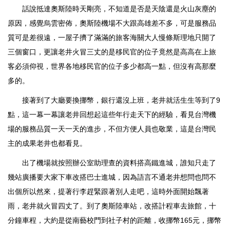
話說抵達奧斯陸時天剛亮，不知道是否是天陰還是火山灰塵的
原因，感覺烏雲密佈，奧斯陸機場不大跟高雄差不多，可是服務品
質可是差很遠，一屋子擠了滿滿的旅客海關大人慢條斯理地只開了
三個窗口，更讓老井火冒三丈的是移民官的位子竟然是高高在上旅
客必須仰視，世界各地移民官的位子多少都高一點，但沒有高那麼
多的。
接著到了大廳要換挪幣，銀行還沒上班，老井就活生生等到了9
點，這一幕一幕讓老井回想起這些年行走天下的經驗，看見台灣機
場的服務品質一天一天的進步，不但方便人員也敬業，這是台灣民
主的成果老井也都看見。
出了機場就按照辦公室助理查的資料搭高鐵進城，誰知只走了
幾站廣播要大家下車改搭巴士進城，因為語言不通老井想問也問不
出個所以然來，提著行李趕緊跟著別人走吧，這時外面開始飄著
雨，老井就火冒四丈了。到了奧斯陸車站，改搭計程車去旅館，十
分鐘車程，大約是從南藝校門到社子村的距離，收挪幣165元，挪幣