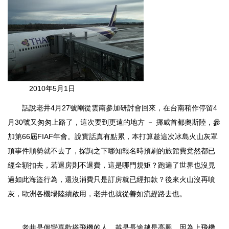
2010年5月1日
話說老井4月27號剛從雲南參加研討會回來，在台南稍作停留4
月30號又匆匆上路了，這次要到更遠的地方 － 挪威首都奧斯陸，參
加第66屆FIAF年會。說實話真有點累，本打算趁這次冰島火山灰罩
頂事件順勢就不去了，探詢之下哪知報名時預刷的旅館費竟然都已
經全額扣去，若退房則不退費，這是哪門規矩？跑遍了世界也沒見
過如此海盜行為，還沒消費只是訂房就已經扣款？後來火山沒再噴
灰，歐洲各機場陸續啟用，老井也就從善如流趕路去也。
老井是個蠻喜歡搭飛機的人，越是長途越是高興，因為上飛機