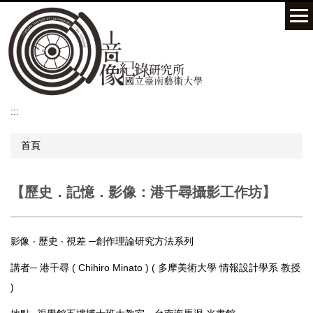
跳
到
主
要
內
容
區
:::
首頁
【歷史．記憶．影像：港千尋攝影工作坊】
影像 ‧ 歷史 ‧ 視差 ─創作理論研究方法系列
講者─ 港千尋 ( Chihiro Minato ) ( 多摩美術大學 情報設計學系 教授
)