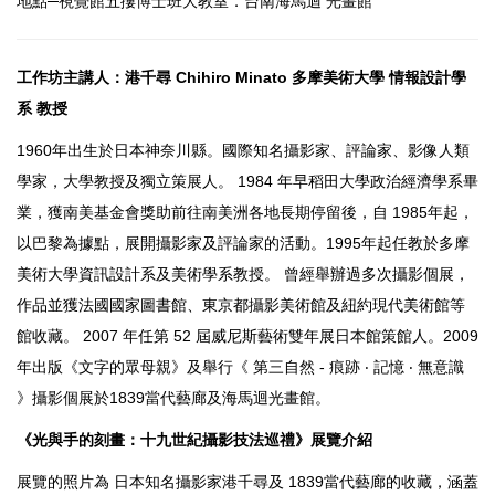
地點─視覺館五摟博士班大教室．台南海馬迴 光畫館
工作坊主講人：港千尋 Chihiro Minato 多摩美術大學 情報設計學
系 教授
1960年出生於日本神奈川縣。國際知名攝影家、評論家、影像人類
學家，大學教授及獨立策展人。 1984 年早稻田大學政治經濟學系畢
業，獲南美基金會獎助前往南美洲各地長期停留後，自 1985年起，
以巴黎為據點，展開攝影家及評論家的活動。1995年起任教於多摩
美術大學資訊設計系及美術學系教授。 曾經舉辦過多次攝影個展，
作品並獲法國國家圖書館、東京都攝影美術館及紐約現代美術館等
館收藏。 2007 年任第 52 屆威尼斯藝術雙年展日本館策館人。2009
年出版《文字的眾母親》及舉行《 第三自然 - 痕跡 ‧ 記憶 ‧ 無意識
》攝影個展於1839當代藝廊及海馬迴光畫館。
《光與手的刻畫：十九世紀攝影技法巡禮》展覽介紹
展覽的照片為 日本知名攝影家港千尋及 1839當代藝廊的收藏，涵蓋