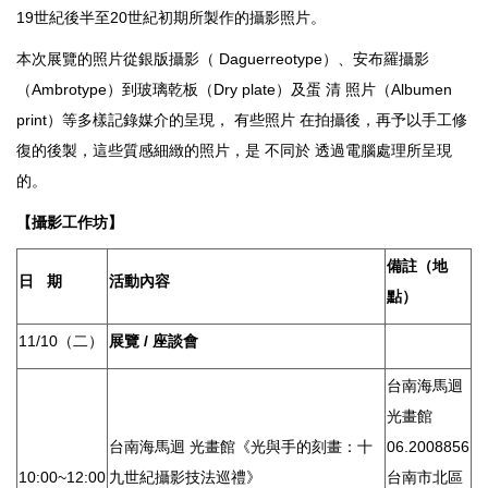
19世紀後半至20世紀初期所製作的攝影照片。
本次展覽的照片從銀版攝影（ Daguerreotype）、安布羅攝影
（Ambrotype）到玻璃乾板（Dry plate）及蛋 清 照片（Albumen
print）等多樣記錄媒介的呈現， 有些照片 在拍攝後，再予以手工修
復的後製，這些質感細緻的照片，是 不同於 透過電腦處理所呈現
的。
【攝影工作坊】
備註（地
日 期
活動內容
點）
11/10（二）
展覽 / 座談會
台南海馬迴
光畫館
台南海馬迴 光畫館《光與手的刻畫：十
06.2008856
10:00~12:00
九世紀攝影技法巡禮》
台南市北區