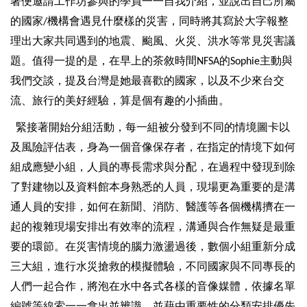
著便邀請工作坊參與的學員一一自我介紹，並說出自己所屬
的國家
機構會遇見什麼樣的災害，同時將其寫於大字報整
/
理出大家共同遇到的地震、颱風、火災、洪水等常見災害議
題。值得一提的是，在早上的茶敘時間
的
主動與
NFSA
Sophie
我們交談，提及台灣是她最喜歡的國家，以及不少來台交
流、旅行的美好經驗，算是個有趣的小插曲。
緊接著開始分組活動，每一組被分發到不同的情境圖卡以
及風險評估表，身為一個音像保存者，在指定的情境下如何
組成應變小組，人員的專長需求與分配，在過程中發現到除
了對建物以及資料館本身熟悉的人員，現場更為重要的是溝
通人員的安排，如何在新聞、消防、醫護等各個機構擠在一
起的複雜現場安排出有效率的流程，溝通與合作無疑是最重
要的環節。在災害情境的腦力激盪過後，數個小組重新分成
三大組，進行水災搶救的模擬體驗，不同國家與不同專長的
人們一起合作，將泡在水中各式各樣的音像媒體，依據名單
編號等線索一一拿出並辨識，並藉由重要性的分類安排優先