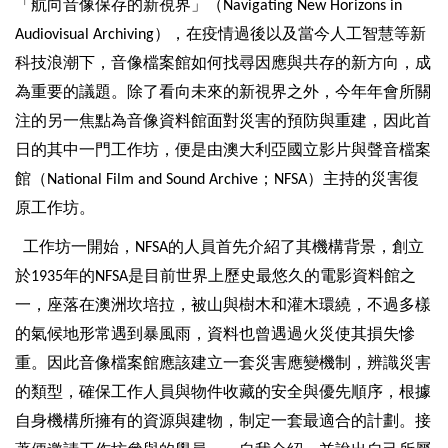
「航向音像保存的新視界」（
Navigating New Horizons in
）
，在疫情過後以及當今人工智慧等新
Audiovisual Archiving
科技浪潮下，音像檔案館如何找尋因應與共存的新方向，成
為重要的議題。除了看向未來的新視界之外，今年年會所關
注的另一焦點為音像資料館面對災害的預防與重建，因此首
日的其中一門工作坊，便是由澳大利亞國立影片與聲音檔案
館（
；
）主持的災害復
National Film and Sound Archive
NFSA
原工作坊。
工作坊一開始，
的人員首先介紹了其機構背景，創立
NFSA
於
年的
是目前世界上歷史最悠久的電影資料館之
1935
NFSA
一，座落在澳洲坎培拉，被山與樹木和灌木環繞，不過多樣
的氣候地形常遇到暴風雨，資料也曾遇過火災使其損失慘
重。因此音像檔案館應該建立一套災害應變機制，辨識災害
的類型，確保工作人員與物件收藏的安全與優先順序，根據
自身機構所擁有的資源與建物，制定一套最適合的計劃。接