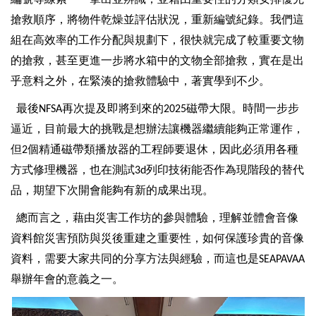
搶救順序，將物件乾燥並評估狀況，重新編號紀錄。我們這
組在高效率的工作分配與規劃下，很快就完成了較重要文物
的搶救，甚至更進一步將水箱中的文物全部搶救，實在是出
乎意料之外，在緊湊的搶救體驗中，著實學到不少。
最後
再次提及即將到來的
磁帶大限。時間一步步
NFSA
2025
逼近，目前最大的挑戰是想辦法讓機器繼續能夠正常運作，
但
個精通磁帶類播放器的工程師要退休，因此必須用各種
2
方式修理機器，也在測試
列印技術能否作為現階段的替代
3d
品，期望下次開會能夠有新的成果出現。
總而言之，藉由災害工作坊的參與體驗，理解並體會音像
資料館災害預防與災後重建之重要性，如何保護珍貴的音像
資料，需要大家共同的分享方法與經驗，而這也是
SEAPAVAA
舉辦年會的意義之一。