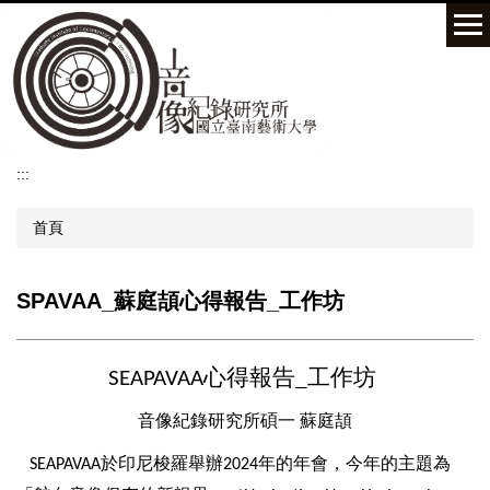
跳
到
主
要
內
容
區
:::
首頁
SPAVAA_蘇庭頡心得報告_工作坊
心得報告_工作坊
SEAPAVAA
音像紀錄研究所碩一
蘇庭頡
於印尼梭羅舉辦
年的年會，今年的主題為
SEAPAVAA
2024