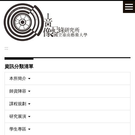
跳
到
主
要
內
容
區
:::
資訊分類清單
本所簡介
師資陣容
課程規劃
研究展演
學生專區