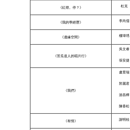
杜克
《紅燈。停？》
李尚儒
《我的學經歷》
樓瑋琇
《邊緣空間》
吳文睿
《苦瓜道人的唱片行》
張安捷
盧昱瑞
郭麗君
《我們》
游昌樺
陳香松
謝明桂
《有情》