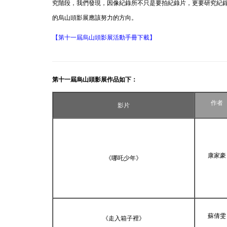
究階段，我們發現，因像紀錄所不只是要拍紀錄片，更要研究紀
的烏山頭影展應該努力的方向。
【第十一屆烏山頭影展活動手冊下載】
第十一屆烏山頭影展作品如下：
作者
影片
康家豪
《哪吒少年》
蘇倩雯
《走入箱子裡》