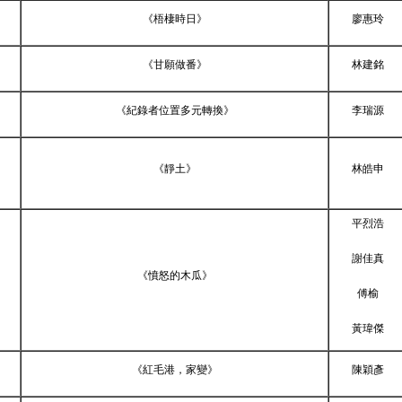
《梧棲時日》
廖惠玲
《甘願做番》
林建銘
《紀錄者位置多元轉換》
李瑞源
《靜土》
林皓申
平烈浩
謝佳真
《憤怒的木瓜》
傅榆
黃瑋傑
《紅毛港，家變》
陳穎彥