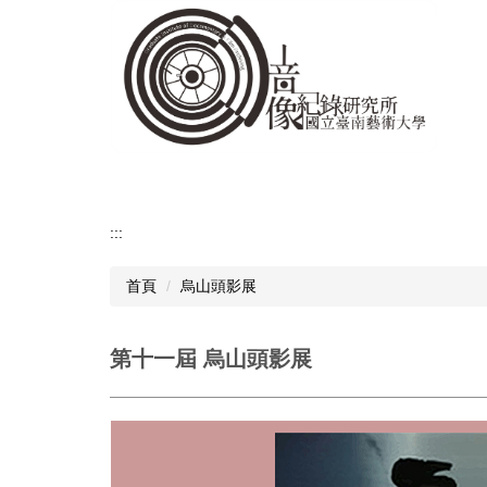
跳
到
主
要
內
容
區
:::
首頁
烏山頭影展
第十一屆 烏山頭影展