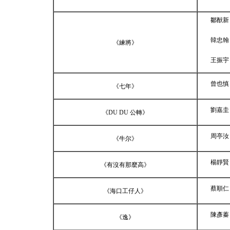
鄒猷新
韓忠翰
《練將》
王振宇
曾也慎
《七年》
劉嘉圭
《
DU DU
公轉》
周亭汝
《牛尔》
楊靜賢
《有沒有那麼高》
蔡順仁
《海口工仔人》
陳彥蓁
《逸》