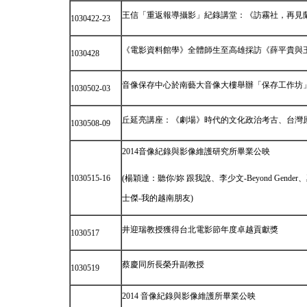
王信「重返報導攝影」紀錄講堂：《訪霧社，再見
1030422-23
《電影資料館學》全體師生至高雄採訪《薛平貴與
1030428
音像保存中心於南藝大音像大樓舉辦「保存工作坊
1030502-03
丘延亮講座：《劇場》時代的文化政治考古、台灣
1030508-09
2014音像紀錄與影像維護研究所畢業公映
1030515-16
(楊穎達：聽你/妳 跟我說、李少文-Beyond Ge
士傑-我的越南朋友)
井迎瑞教授獲得台北電影節年度卓越貢獻獎
1030517
蔡慶同所長榮升副教授
1030519
2014 音像紀錄與影像維護所畢業公映