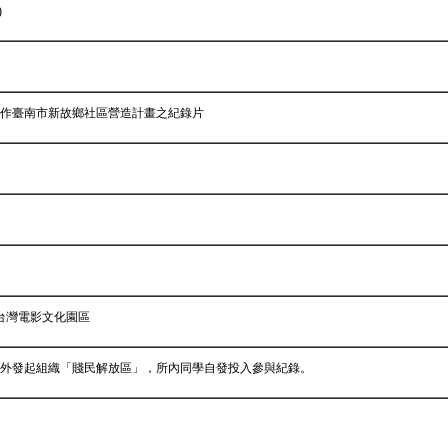
)
合作臺南市新故鄉社區營造計畫之紀錄片
台灣電影文化園區
場外發起組織「賤民解放區」，所內同學自發投入參與紀錄。