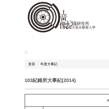
跳
到
主
要
內
容
區
:::
首頁
年度大事記
103紀錄所大事紀(2014)