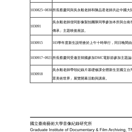
1030825~0830
所長蔡慶同與吳永毅老師和陳品君老師共赴中國大
吳永毅老師偕同影像製拍團隊同學參加本所與台南市
103091
傳承」主題映後座談。
1030915
103學年度新生說明會於上午十時舉行，同日晚間
1030917~0921
所長蔡慶同受邀至韓國參加DMC電影節參加主題論
吳永毅老師帶領紀錄片基礎修課全體新生至國立台
1030918
眾美術世界」展覽開幕活動與講座。
國立臺南藝術大學音像紀錄研究所
Graduate Institute of Documentary & Film Archiving,