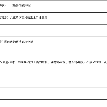
蘭嶼》、《攝影作品評析》
王寶釧》女主角演員吳碧玉之口述歷史
」
原住民的政治經濟處境分析
nder、巫宗憲-成家、鄭國豪-尋找正義的旅程、魏瑜君-看見、林聖翰-路見不平誰來報報、黃