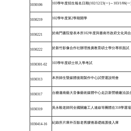
103學年度招生報名日期(102/12/23(一)～103/1/06(一
1030106
102學年度第2學期開學
1030219
於南門書院發表本所102年度與臺南市政府文化局
1030221
於新竹影像合作社辦理推廣教育碩士學分專班面試
1030222
103學年度碩士班入學考試
1030301-02
本所師生暨媒體後期製作中心試營運說明會
1030313
台糖邀南藝大音像藝術媒體中心走訪新營糖廠洽談
1030317
吳永毅老師同全國關廠工人連線等團體在318學運
1030319
紀錄所片庫外百餘老舊膠捲基礎維護後入庫
1030414-16