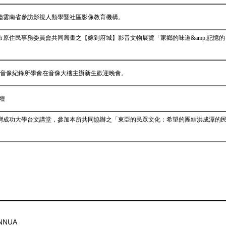
陸雲南省參訪影視人類學暨社區影像教育機構。
原住民事務委員會共同籌畫之【嫁到府城】影音文物展覽「家鄉的味道&amp;記憶的
由音像紀錄所學會在音像大樓主辦新生歡迎晚會。
壇
灣成功大學台文講堂，參加本所共同協辦之「東亞的民眾文化：希望的團結洪成潭的
 TNNUA