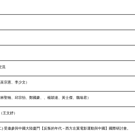
交流
(巫宗憲、李少文）
）(林聖翰、邱宗怡、鄭國豪、、楊穎達、黃士傑、魏瑜君）
）（王文妤）
日(二) 受邀參與中國大陸廈門【反叛的年代－西方左翼電影運動與中國】國際研討會。