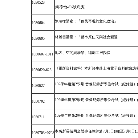
1030523
(邱宗怡-8¾號病房)
陳瑞樺講座：「移民再現的文化政治」
1030604
林麗雲講座：「都市原住民與社會變遷
1030605
地方、空間與場景」編劇工房授課
1030607-1011
《電影資料館學》本所師生赴上海電子資料館參訪
1030620-623
102學年度第2學期 音像紀錄所學位考試（紀錄組）
1030627
102學年度第2學期 音像紀錄所學位考試（紀錄組
1030702
102學年度第2學期 音像紀錄所學位考試（維護組
1030711
本所所長偕同全體專任教師於7月3日(四)至7月8
1030703~0708