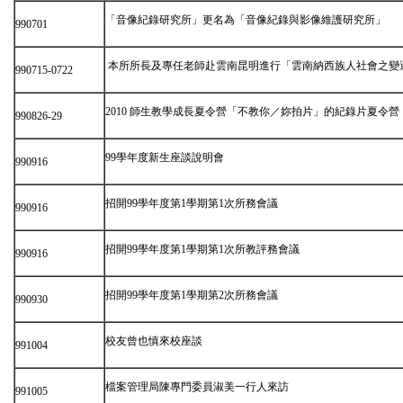
「音像紀錄研究所」更名為「音像紀錄與影像維護研究所」
990701
本所所長及專任老師赴雲南昆明進行「雲南納西族人社會之變
990715-0722
2010 師生教學成長夏令營「不教你／妳拍片」的紀錄片夏令營
990826-29
99學年度新生座談說明會
990916
招開99學年度第1學期第1次所務會議
990916
招開99學年度第1學期第1次所教評務會議
990916
招開99學年度第1學期第2次所務會議
990930
校友曾也慎來校座談
991004
檔案管理局陳專門委員淑美一行人來訪
991005