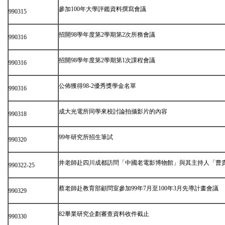
參加100年大學評鑑資料撰寫會議
990315
招開98學年度第2學期第2次所務會議
990316
招開98學年度第2學期第1次課程會議
990316
公佈獲得98-2優秀獎學金名單
990316
成大光電所同學來校討論拍攝影片的內容
990318
99年研究所招生筆試
990320
井老師赴四川成都訪問「中國老電影博物館」與其主持人「曹
990322-25
蔡老師赴教育部顧問室參加99年7月至100年3月先導計畫會議
990329
82畢業研究企劃審查資料收件截止
990330