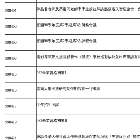
陳品君老師及蔡慶同老師率學生前往拜訪熱蘭遮失智症協會，
990401
招開98學年度第2學期第3次所務會議
990406
招開98學年度第2學期第2次課程會議
990406
電影導演鄭文堂電影新作《眼淚》來校巡迴放映並出席座談有
990408
982畢業資格初審I
990415
雲南大學民族研究院何明院長一行來訪
990416
99年招生面試
990417
982畢業資格初審II
990419
邀請長榮大學社會工作學系鄭維瑄老師演講『失智症照顧--獨
990421