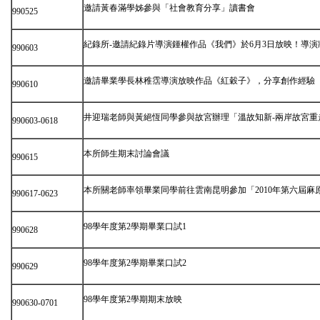
邀請黃春滿學姊參與「社會教育分享」讀書會
990525
紀錄所-邀請紀錄片導演鍾權作品《我們》於6月3日放映！導
990603
邀請畢業學長林稚霑導演放映作品《紅穀子》，分享創作經驗
990610
井迎瑞老師與黃絕恆同學參與故宮辦理「溫故知新-兩岸故宮重
990603-0618
本所師生期末討論會議
990615
本所關老師率領畢業同學前往雲南昆明參加「2010年第六屆麻
990617-0623
98學年度第2學期畢業口試1
990628
98學年度第2學期畢業口試2
990629
98學年度第2學期期末放映
990630-0701