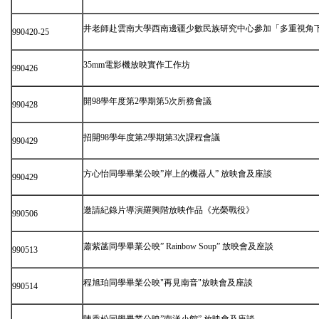
井老師赴雲南大學西南邊疆少數民族研究中心參加「多重視角
990420-25
35mm電影機放映實作工作坊
990426
開98學年度第2學期第5次所務會議
990428
招開98學年度第2學期第3次課程會議
990429
方心怡同學畢業公映”岸上的機器人” 放映會及座談
990429
邀請紀錄片導演羅興階放映作品《光榮戰役》
990506
蕭紫菡同學畢業公映” Rainbow Soup” 放映會及座談
990513
程旭珀同學畢業公映"再見南音"放映會及座談
990514