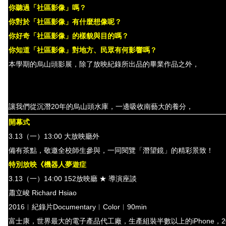
你聽過「社區影像」嗎？
你對於「社區影像」有什麼想像呢？
你好奇「社區影像」的樣貌與目的嗎？
你知道「社區影像」對地方、民眾有何影響嗎？
本學期的烏山頭影展，除了放映紀錄所出品的畢業作品之外，
亦邀請
我們分享他們對於社區影像的所見所聞以及相關經驗。
此外，也將播
社區的精采影片。
讓我們從沉潛20年的烏山頭水庫，
一邊吸收南藝大的養分，
一邊透過
開幕式
3.13（一）13:00
大
放映廳外
備有茶點，敬邀全校師生參與，一同閱覽「潛望鏡」的精彩景致！
特別放映《
機器人夢遊症
3.13（一）14:00
152
放映廳 ★ 導演座談
蕭立峻
Richard Hsiao
2016
︱紀錄片
Documentary
︱
Color
︱
90min
富士康，世界最大的電子產品代工廠，生產組裝半數以上的
iPhone
，
2