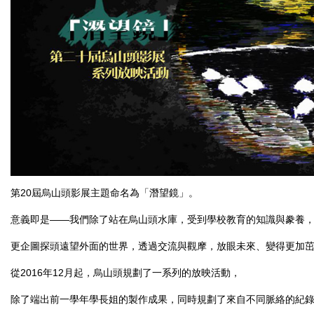
第
20
屆烏山頭影展主題命名為「潛望鏡」。
意義即是——我們除了站在烏山頭水庫，受到學校教育的知識與豢養
更企圖探頭遠望外面的世界，透過交流與觀摩，放眼未來、變得更加
從
2016
年
12
月起，烏山頭規劃了一系列的放映活動，
除了端出前一學年學長姐的製作成果，
同時規劃了來自不同脈絡的紀