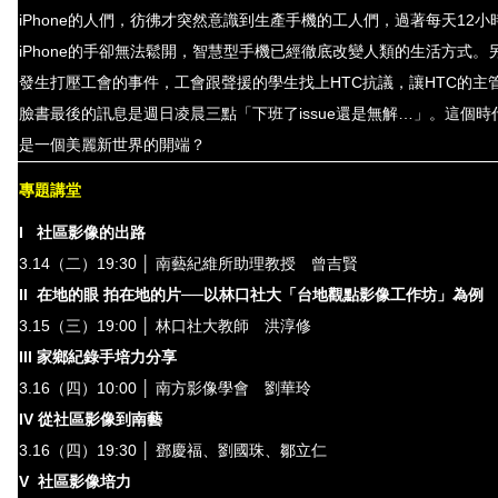
iPhone
的人們，彷彿才突然意識到生產手機的工人們，過著每天
12
小
iPhone
的手卻無法鬆開，智慧型手機已經徹底改變人類的生活方式。
發生打壓工會的事件，工會跟聲援的學生找上
HTC抗
議，讓
HTC
的主
臉書最後的訊息是週日凌晨三點「下班了
issue
還是無解…」。這個時
是一個美麗新世界的開端？
專題講堂
I
社區影像的出路
3.14
（二）
19:30
│ 南藝紀維所助理教授 曾吉賢
II
在地的眼 拍在地的片──以林口社大「台地觀點影像工作坊」為例
3.15
（三）
19:00
│
林口社大教師
洪淳修
III
家鄉紀錄手培力分享
3.16
（四）
10:00
│
南方影像學會
劉華玲
IV
從社區影像到南藝
3.16
（四）
19:30
│
鄧慶福、劉國珠、鄒立仁
V
社區影像培力