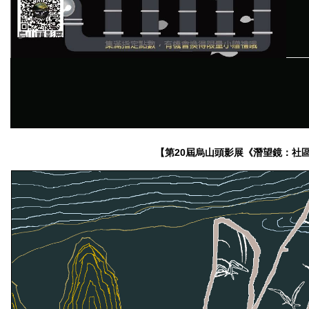
【第20屆烏山頭影展《潛望鏡：社