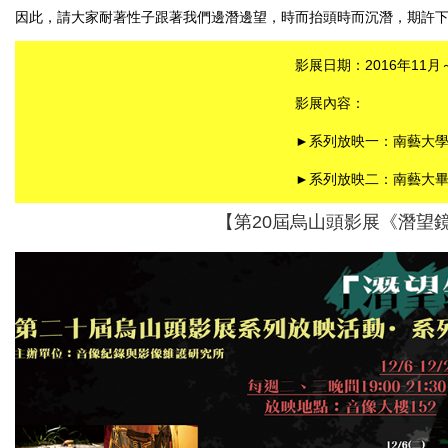
因此，請大家耐著性子跟著我們邊潛邊望，時而抬頭時而沉潛，期許
影展日期：
2016
年
11
月
影展內容：
►
系列放映一：南藝大
►
系列放映二：
南藝大
【第20屆烏山頭影展《潛望