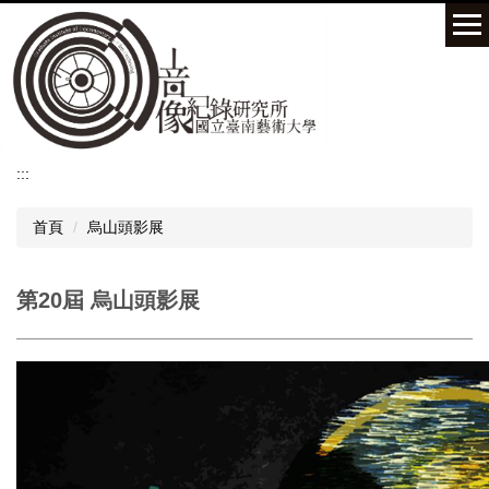
跳
到
主
要
內
容
區
:::
首頁
烏山頭影展
第20屆 烏山頭影展