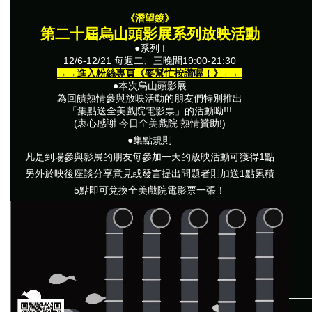
《潛望鏡》
第二十屆烏山頭影展系列放映活動
●
系列
I
12/6-12/21
每週二、三晚間
19:00-21:30
→→
進入粉絲專頁《要幫忙按讚喔！》
←←
●本次烏山頭影展
為回饋熱情參與放映活動的朋友們
特別推出
「集點送全美戲院電影票」的活動呦!!!
(衷心感謝
今日全美戲院
熱情贊助!)
●
集點規則
凡是到場參與影展的朋友每參加一天的放映活動可獲得1點
另外於映後座談分享意見或發言提出問題者則加送1點
累
積
5點即可兌換全美戲院電影票一張！