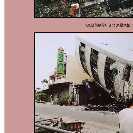
<患難與啟示> 台北 東星大樓
1