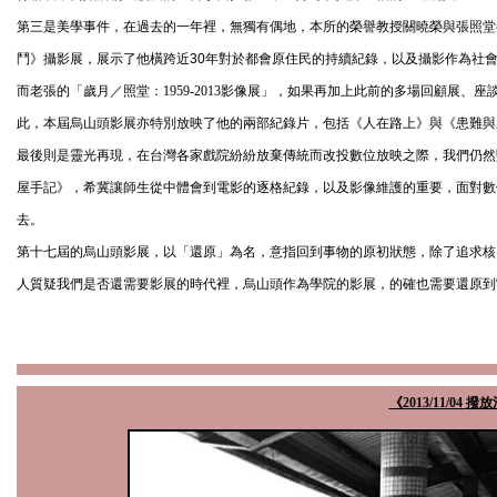
第三是美學事件，在過去的一年裡，無獨有偶地，本所的榮譽教授關曉榮與張照堂
鬥》攝影展，展示了他橫跨近30年對於都會原住民的持續紀錄，以及攝影作為社
而老張的「歲月／照堂：
1959-2013
影像展」，如果再加上此前的多場回顧展、座
此，本屆烏山頭影展亦特別放映了他的兩部紀錄片，包括《人在路上》與《患難與
最後則是靈光再現，在台灣各家戲院紛紛放棄傳統而改投數位放映之際，我們仍然
屋手記》，希冀讓師生從中體會到電影的逐格紀錄，以及影像維護的重要，面對數
去。
第十七屆的烏山頭影展，以「還原」為名，意指回到事物的原初狀態，除了追求核
人質疑我們是否還需要影展的時代裡，烏山頭作為學院的影展，的確也需要還原到
《2013/11/04
撥放