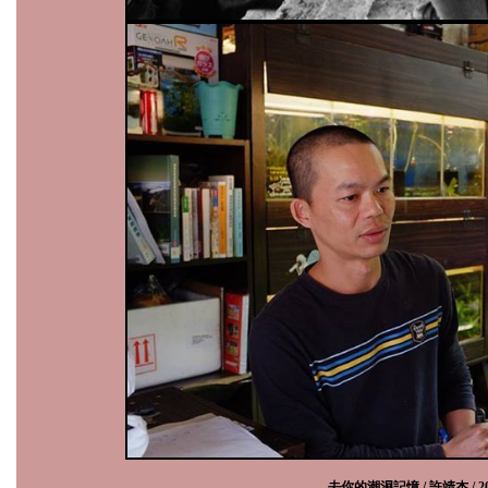
去你的潮濕記憶 / 許靖杰 /
2