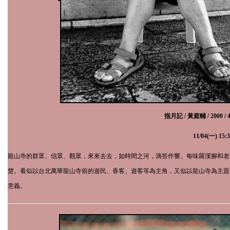
指月記 / 黃庭輔 /
2000
/
11
/
04
(一)
15:3
龍山寺的群眾、信眾、觀眾，來來去去，如時間之河，滴答作響。每味羅漢腳和老
楚。看似以台北萬華龍山寺前的遊民、香客、遊客等為主角，又似以龍山寺為主題
意義。