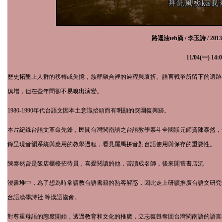
路逕油
teh
滴 / 李玉詩 /
201
11
/
04
(一)
14:
歷史拓墾上人群的移轉或失憶，族群融合裡的過程與哀折。語言戰爭所留下的遺跡
俱增，但在些年間卻不易嗅出演變。
1980-1990
年代台語文因本土意識抬頭而有明顯的突圍復興跡。
本片紀錄台語文革命先鋒，民間台灣閩南語之台語教學泰斗全國狀元師資陳泰然，
錄呈現音韻系統與應用的教學過程，看見羅馬拼音對台語使用與保存的重要性。
陳泰然曾是飯店櫃檯招待員，喜愛閱讀的他，苦讀成名師，後來開舊書店沉
浸書堆中，為了想為時常請教台語書籍的熟客解惑，因此走上研讀推廣台語文研究
台語漢學詩社 等漢語協會。
對尊重母語的態度開始，透過教育和文化的推廣，立志復甦奪回台灣閩南語的語言