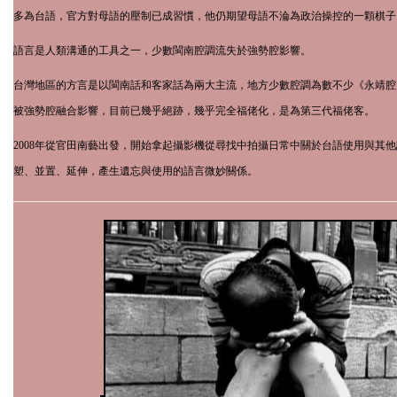
多為台語，官方對母語的壓制已成習慣，他仍期望母語不淪為政治操控的一顆棋子
語言是人類溝通的工具之一，少數閩南腔調流失於強勢腔影響。
台灣地區的方言是以閩南話和客家話為兩大主流，地方少數腔調為數不少《永靖腔
被強勢腔融合影響，目前已幾乎絕跡，幾乎完全福佬化，是為第三代福佬客。
2008
年從官田南藝出發，開始拿起攝影機從尋找中拍攝日常中關於台語使用與其他
塑、並置、延伸，產生遺忘與使用的語言微妙關係。