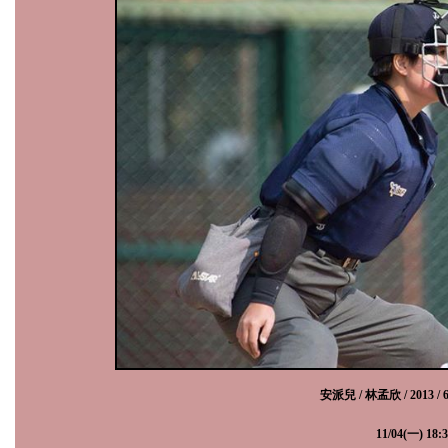
安派兒 / 林孟欣 /
2013
/
11
/
04
(一)
18: