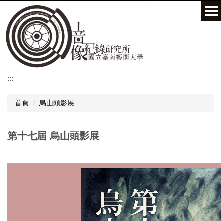
跳
到
主
要
內
容
區
:::
首頁
烏山頭影展
第十七屆 烏山頭影展