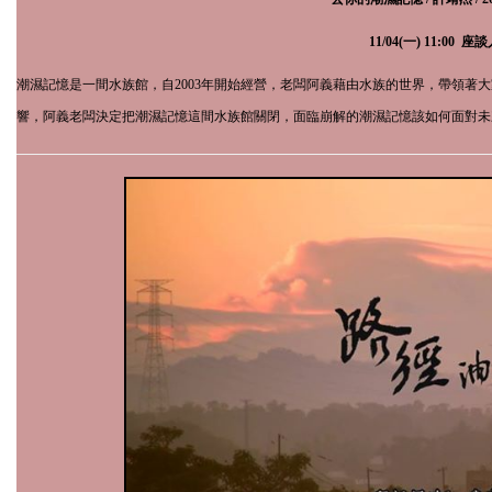
11
/
04
(一)
11:00
座談
潮濕記憶是一間水族館，自
2003
年開始經營，老闆阿義藉由水族的世界，帶領著大
響，阿義老闆決定把潮濕記憶這間水族館關閉，面臨崩解的潮濕記憶該如何面對未