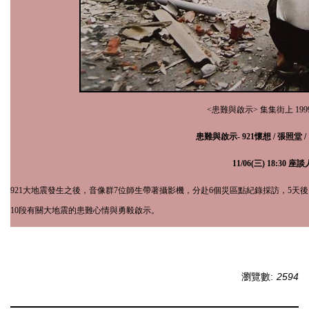
<患難與啟示> 集集街上
199
患難與啟示-
921
懷想 / 張照堂 /
11
/
06
(三)
18:30
座談
921
大地震發生之後，音像群
7
位師生帶著攝影機，分赴
6
個災區點紀錄採訪，
5
天後
10
段有關大地震的患難心情與勇毅啟示。
瀏覽數:
2594