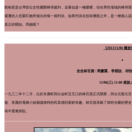
劉柏君是台灣首位女性國際棒球裁判，這看似是一種榮耀，但在男性場域的棒球環
週遭的人也緊盯她所做出的每一個判決。如果判決在技術層面之外，是一種個人認
真正的開始。而她呢？
《2013/11/06
撥放
念念林百貨 / 周慶霖、李煜詮、邱怡
11
/
06
(三)
11:00
座談
一九三二年十二月，位於末廣町與白金町交叉口的林百貨正式開業，與台北菊元百
籠、美麗的電梯小姐都讓彼時的民­眾感到新鮮有趣。林百貨承載了當時光榮的歷
埃中逐漸拼貼。