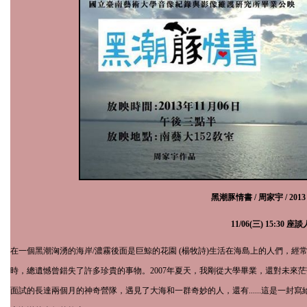
黑潮豚情書 / 周家宇 /
201
11
/
06
(三)
15:30
座談
在一個黑潮洶湧的海岸/濃霧後面是巨鯨的花園 (楊牧詩)生活在海島上的人們，
時，總遺憾曾錯失了許多珍貴的事物。
2007
年夏天，我剛從大學畢業，還對未來茫
面試的長達兩個月的神奇營隊，遇見了大海和一群奇妙的人，還有......這是一封