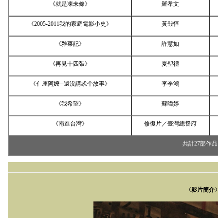
《就是凍未條》
羅孝文
《
2005-2011
我的家庭電影小史》
黃瑴恒
《雜菜記》
許慧如
《再見十四張》
夏聖禮
《亻厓阿嬤─還沒講忒个故事》
李季鴻
《我希望》
蘇暐婷
《南進台灣》
修復片／臺灣總督府
共計
27
部作品
〈影片簡介