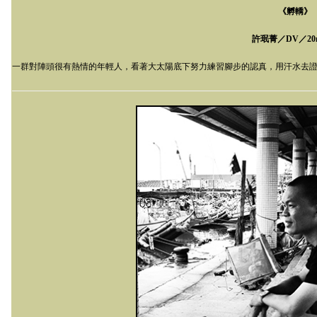
《孵轎》
許珉菁／
DV
／
20
一群對陣頭很有熱情的年輕人，看著大太陽底下努力練習腳步的認真，用汗水去