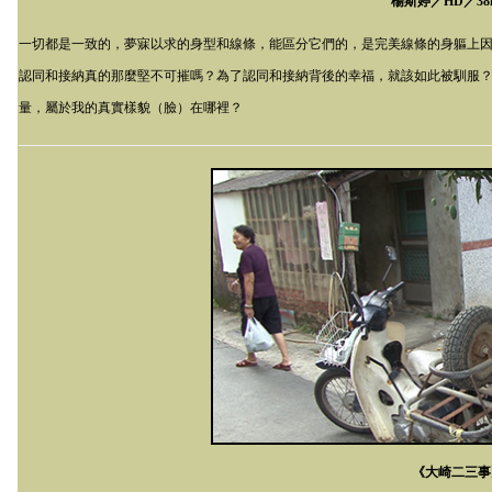
楊斯婷／
HD
／
38
一切都是一致的，夢寐以求的身型和線條，能區分它們的，是完美線條的身軀上
認同和接納真的那麼堅不可摧嗎？為了認同和接納背後的幸福，就該如此被馴服
量，屬於我的真實樣貌（臉）在哪裡？
《大崎二三事