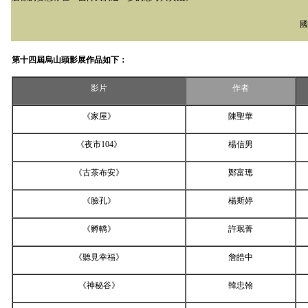
第十四屆烏山頭影展作品如下：
影片
作者
《家屋》
陳聖華
《夜市
104
》
楊信男
《古茶布安》
鄭富璁
《臉孔》
楊斯婷
《孵轎》
許珉菁
《聽見幸福》
詹皓中
《神秘谷》
韓忠翰