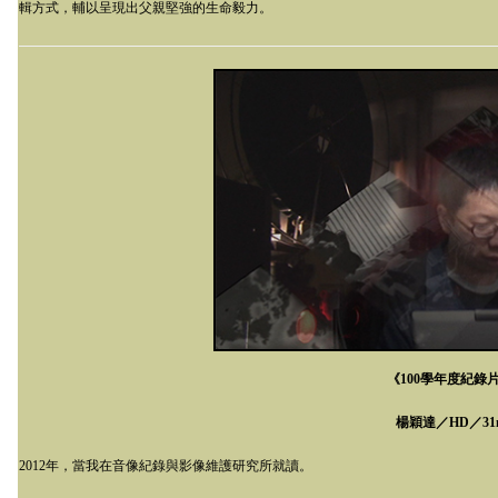
輯方式，輔以呈現出父親堅強的生命毅力。
《
100
學年度紀錄
楊穎達／
HD
／
31
2012
年，當我在音像紀錄與影像維護研究所就讀。