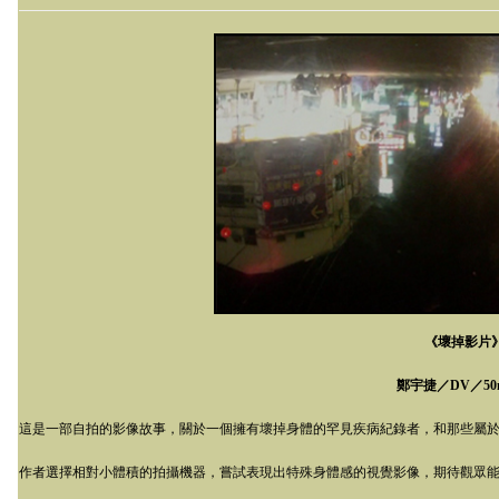
《壞掉影片
鄭宇捷／
DV
／
50
這是一部自拍的影像故事，關於一個擁有壞掉身體的罕見疾病紀錄者，和那些屬
作者選擇相對小體積的拍攝機器，嘗試表現出特殊身體感的視覺影像，期待觀眾