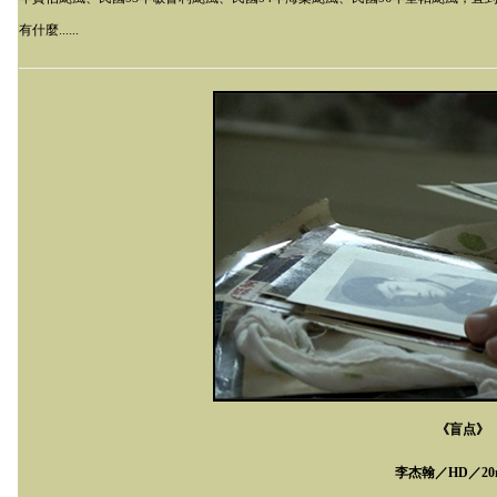
有什麼......
《盲点》
李杰翰／
HD
／
20