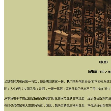
《家屋》
陳聖華／
HD
／
26
父親在開刀後的第一句話，便是想回舊家一趟。我們問為何想回去(而不回較為舒
問：人生(聲)？父親又說：是阿，一磚一瓦阿！原來父親仍然忘不了那生命的過
原本我在半年前已鎖定拍攝紀錄我們彰化舊家老屋的空間議題，這次在住院期間
裡頭仍然保留著人濃密的味道，因此，我決定將鏡頭轉向父親，不僅紀錄他在舊