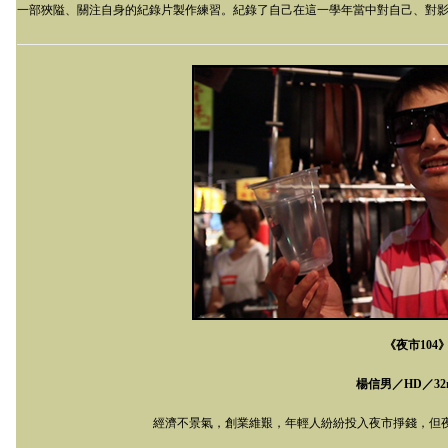
一部狹隘、關注自身的紀錄片製作練習。紀錄了自己在這一學年當中對自己、對
《夜市
104
楊信男／
HD
／
32
經濟不景氣，創業維艱，年輕人紛紛投入夜市掙錢，但