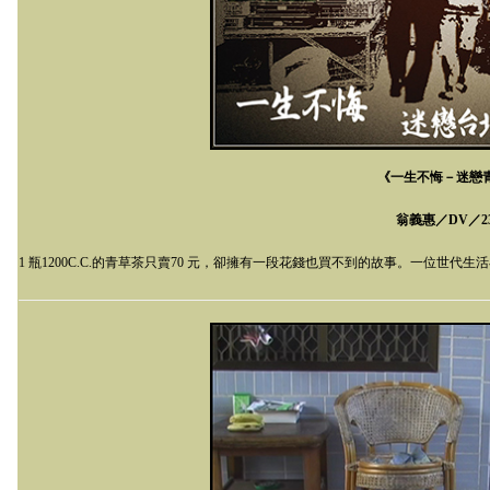
《一生不悔－迷戀
翁義惠／
DV
／
2
1
瓶
1200C.C.
的青草茶只賣
70
元，卻擁有一段花錢也買不到的故事。一位世代生活