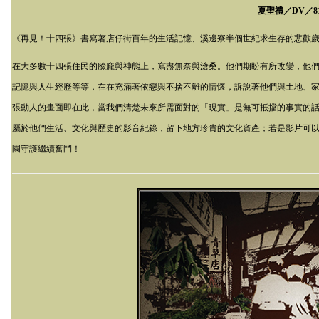
夏聖禮／
DV
／
8
《再見！十四張》書寫著店仔街百年的生活記憶、溪邊寮半個世紀求生存的悲歡歲月
在大多數十四張住民的臉龐與神態上，寫盡無奈與滄桑。他們期盼有所改變，他
記憶與人生經歷等等，在在充滿著依戀與不捨不離的情懷，訴說著他們與土地、
張動人的畫面即在此，當我們清楚未來所需面對的「現實」是無可抵擋的事實的
屬於他們生活、文化與歷史的影音紀錄，留下地方珍貴的文化資產；若是影片可
園守護繼續奮鬥！