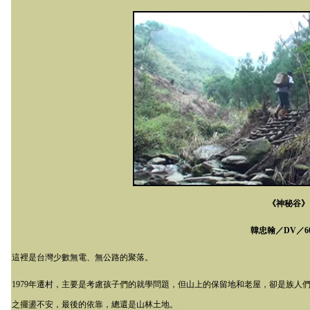
《神秘谷》
韓忠翰／
DV
／
6
這裡是台灣少數無電、無公路的聚落。
1979
年遷村，主要是考慮孩子們的就學問題，但山上的保留地和老屋，卻是族人
之擺盪不安，最後的依靠，總還是山林土地。