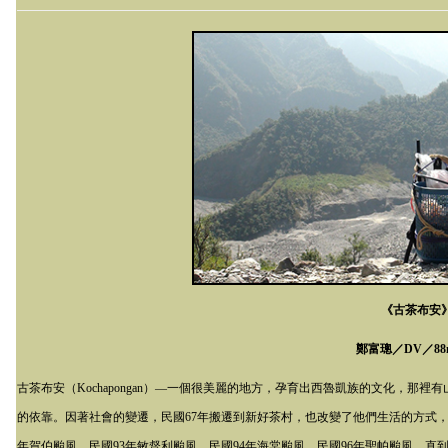
《古茶布安
鄭富璁／
DV
／
88
古茶布安（
Kochapongan
）—一個很美麗的地方，孕育出西魯凱族的文化，那裡有
的依靠。因著社會的變遷，民國
67
年搬遷到新好茶村，也改變了他們生活的方式
年賀伯颱風、民國93年敏督利颱風、民國
94
年海棠颱風、民國
96
年聖帕颱風，直