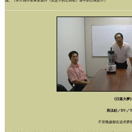
識。（本片為作者畢業製作《黑盒子的公與私》當中的公映影片）
《日落大夢
吳汰紝／
DV
／
7
不管幾歲都在追求夢