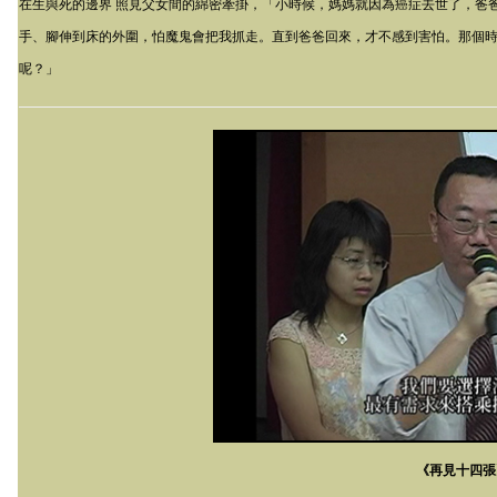
在生與死的邊界 照見父女間的綿密牽掛，「小時候，媽媽就因為癌症去世了，爸
手、腳伸到床的外圍，怕魔鬼會把我抓走。直到爸爸回來，才不感到害怕。那個
呢？」
《再見十四張