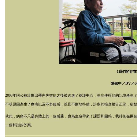
《我們的存在
陳敬中／
DV
／
6
2008
年阿公被診斷出罹患失智症之後被送進了養護中心，生病使得他的記憶產生
不明原因產生了疼痛以及不舒服感，並且不斷地持續，許多的檢查報告正常，卻
就此，病痛不只是身體上的一個感受，也為生命帶來了課題和困惑，我徘徊在兩
一個和諧的答案。