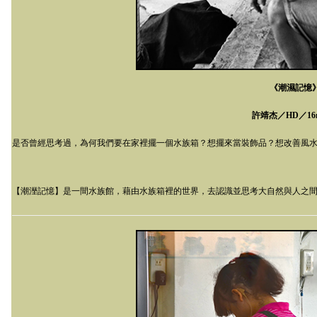
《潮濕記憶
許靖杰／
HD
／
16
是否曾經思考過，為何我們要在家裡擺一個水族箱？想擺來當裝飾品？想改善風
【潮溼記憶】是一間水族館，藉由水族箱裡的世界，去認識並思考大自然與人之