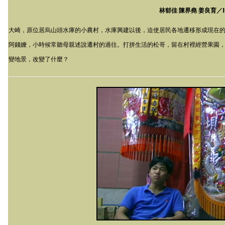
林郁佳 陳界堯 姜良育／
大崎，原位居烏山頭水庫的小農村，水庫興建以後，迫使居民各地遷移形成現在
阿錢嬤，小時候常聽母親述說遷村的過往。打拼生活的松哥，留在村裡經營果園
變地景，改變了什麼？