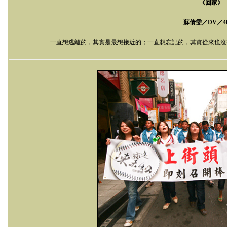
《回家》
蘇倩雯／
DV
／
4
一直想逃離的，其實是最想接近的；一直想忘記的，其實從來也沒