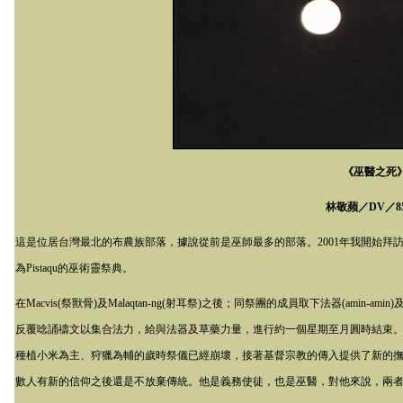
《巫醫之死
林敬蘋／
DV
／
8
這是位居台灣最北的布農族部落，據說從前是巫師最多的部落。
2001
年我開始拜
為
Pistaqu
的巫術靈祭典。
在
Macvis
(祭獸骨)及
Malaqtan-ng
(射耳祭)之後；同祭團的成員取下法器(
amin-amin
)
反覆唸誦禱文以集合法力，給與法器及草藥力量，進行約一個星期至月圓時結束
種植小米為主、狩獵為輔的歲時祭儀已經崩壞，接著基督宗教的傳入提供了新的
數人有新的信仰之後還是不放棄傳統。他是義務使徒，也是巫醫，對他來說，兩