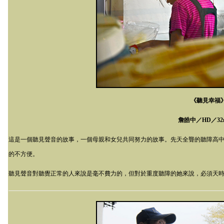
《聽見幸福
詹皓中／
HD
／
32
這是一個聽見聲音的故事，一個母親和女兒共同努力的故事。先天全聾的聽障高
的不方便。
聽見聲音對聽覺正常的人來說是毫不費力的，但對於重度聽障的她來說，必須天