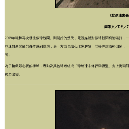
《就是凍未條
羅孝文／
DV
／
7
2009
年職棒再次發生假球醜聞。剛開始的幾天，電視媒體對假球新聞窮追猛打，
球迷對新聞疲勞轟炸感到厭煩，另一方面也擔心球隊解散，間接導致職棒倒閉，一
聲。
為了搶救最心愛的棒球，過動及其他球迷組成「球迷凍未條行動聯盟」走上街頭
努力改變。