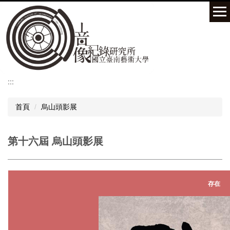
跳
到
主
要
內
容
區
:::
首頁
烏山頭影展
第十六屆 烏山頭影展
存在