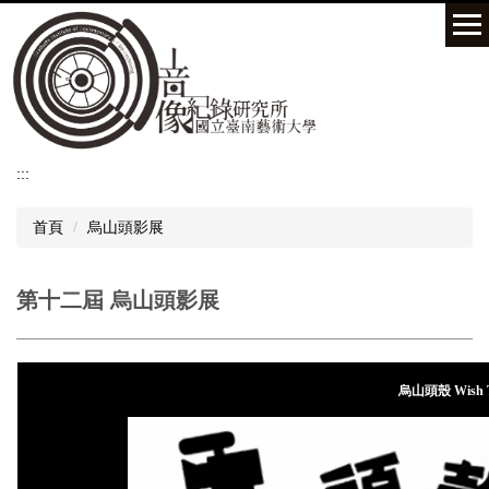
跳
到
主
要
內
容
區
:::
首頁
烏山頭影展
第十二屆 烏山頭影展
烏山頭殼
Wish 