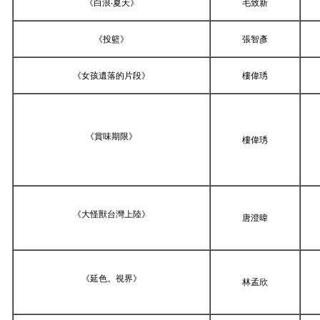
《白浪‧夏天》
毛致新
《投籃》
張智彥
《女孩遺落的片段》
樓偉琇
《賞味期限》
樓偉琇
《大怪獸台灣上陸》
唐澄暐
《延色。視界》
林孟欣