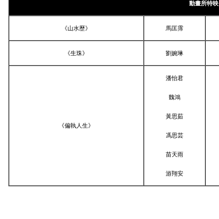
動畫所特映
《山水歷》
馬匡霈
《生珠》
劉婉琳
潘怡君
魏鴻
黃思茹
《偏執人生》
馮思芸
苗天雨
游翔安