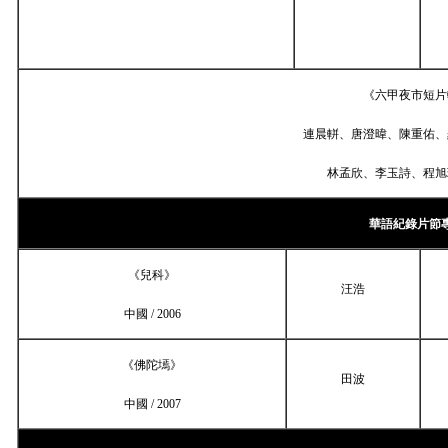
《六甲夜市短片
連晨軿、唐澄暐、陳重佑、
林孟欣、李玉詩、程旭
華語紀錄片節
《兒科》
汪浩
中國 /
2006
《佛陀墕》
田波
中國 /
2007