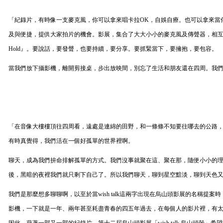
「紀錄片，有時像一支麥克風，你可以拿來唱卡拉
OK
，自娛自療。也可以拿來當
及與便捷，提供大家拍片的機會。影展，集合了大大小小的麥克風及傳聲器，相
Hold
』。要說話，要發聲，也要持續，要分享。要抓緊當下，要擁抱，要包容。
當我們放下攝影機，離開剪接桌，步出放映間，別忘了生活和朋友還在四周。我
「在音像大樓樓頂往四周看，遠處是連綿的田野，和一條條不知要往哪去的公路
有時真覺得，我們活在一個好孤單的世界裡啊。
聊天，成為我們拚命排解孤單的方式。我們沒事就聚在這、聚在那，隨便小小的
後，黑暗的夜裡我們就只剩下自己了。所以我們聊天，聊到星空黯淡，聊到天色
我們是那麼想多聊聊啊，以至於當
wish talk
這兩字出現在烏山頭影展的名稱提案時
影機，一下就是一年、兩年甚至耗盡青春的四五年過去，在每個人的影片裡，有