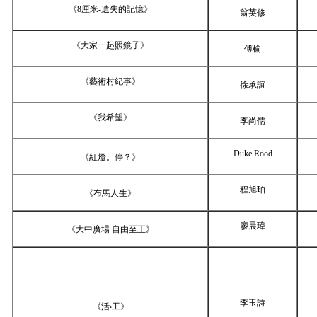
《8厘米-遺失的記憶》
翁英修
《大家一起照鏡子》
傅榆
《藝術村紀事》
徐承誼
《我希望》
李尚儒
Duke Rood
《紅燈。停？》
程旭珀
《布馬人生》
廖晨瑋
《大中廣場 自由至正》
李玉詩
《活‧工》