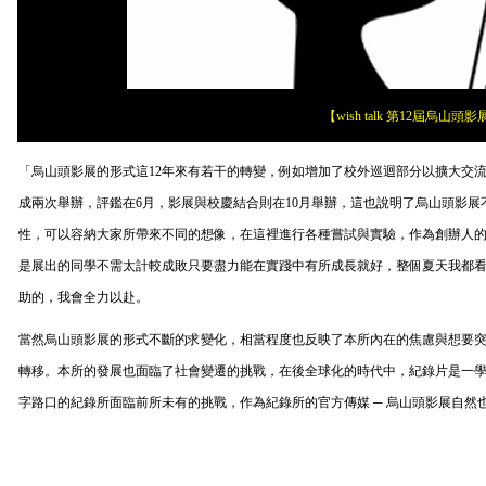
【
wish talk
第
12
屆烏山頭影
「烏山頭影展的形式這
12
年來有若干的轉變，例如增加了校外巡迴部分以擴大交
成兩次舉辦，評鑑在6月，影展與校慶結合則在
10
月舉辦，這也說明了烏山頭影展
性，可以容納大家所帶來不同的想像，在這裡進行各種嘗試與實驗，作為創辦人
是展出的同學不需太計較成敗只要盡力能在實踐中有所成長就好，整個夏天我都
助的，我會全力以赴。
當然烏山頭影展的形式不斷的求變化，相當程度也反映了本所內在的焦慮與想要
轉移。本所的發展也面臨了社會變遷的挑戰，在後全球化的時代中，紀錄片是一
字路口的紀錄所面臨前所未有的挑戰，作為紀錄所的官方傳媒 ─ 烏山頭影展自然