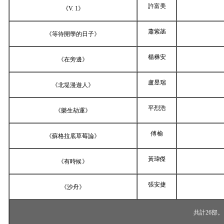
許富美
《
V. 1
》
蕭紫菡
《等待開學的日子》
楊彝安
《在旁邊》
盧昱瑞
《北堤漫遊人》
平烈浩
《樂生劫運》
傅榆
《蘇格拉底草莓論》
黃瑋傑
《有時候》
張安捷
《沙舟》
共計
26
部。