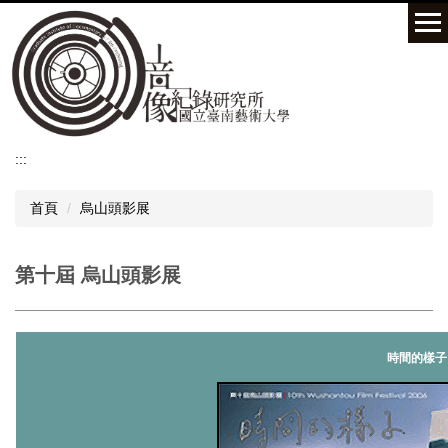
跳
到
主
要
內
容
區
:::
首頁
烏山頭影展
第十屆 烏山頭影展
時間的樣子