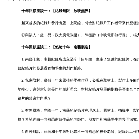
十年回顧座談一：【紀錄無限 放映無界】
越來越多的紀錄片發行出版、上院線，將會對紀錄片工作者帶來什麼樣
◎與談人：盧非易（政大廣電教授）、陳德齡（中映電影執行長）、楊
十年回顧座談二：【悠悠十年 南藝製造】
1
. 南藝印象：南藝紀錄所成立至今十個年頭，生產了無數的紀錄片，
藝紀錄片的發展過程和學生的創作脈絡。
2
. 私密取材：縱觀十年來累積的學生作品，發現在取材上、製作上多
地較少，這與當初師長們的創所理念、對於紀錄片發展的期盼是否吻合？
錄片的普遍方向呢？
3
. 有無風格：光陰十年，南藝的紀錄片在理念上、題材上、拍攝中、
格？希望經由一向熟悉南藝作品的老師們、朋友們和南藝學生群共同深
4.
向外對話：藉著和十年來對紀錄所一向熟悉的校外老師、紀錄片工作