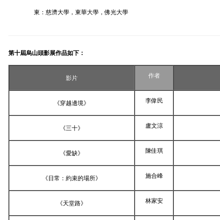
東：慈濟大學，東華大學，佛光大學
第十屆烏山頭影展作品如下：
作者
影片
李偉民
《穿越邊境》
盧文涼
《三十》
陳佳琪
《愛缺》
施合峰
《日常：約束的場所》
林家安
《天堂路》