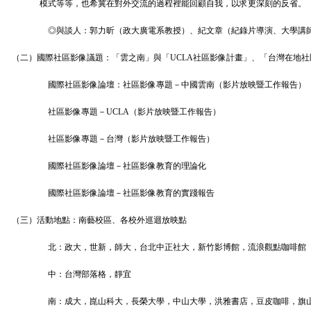
模式等等，也希冀在對外交流的過程裡能回顧自我，以求更深刻的反省。
◎與談人：郭力昕（政大廣電系教授）、紀文章（紀錄片導演、大學講
（二）國際社區影像議題：「雲之南」與「
UCLA
社區影像計畫」、「台灣在地社
國際社區影像論壇：社區影像專題－中國雲南（影片放映暨工作報告）
社區影像專題－
UCLA
（影片放映暨工作報告）
社區影像專題－台灣（影片放映暨工作報告）
國際社區影像論壇－社區影像教育的理論化
國際社區影像論壇－社區影像教育的實踐報告
（三）活動地點：南藝校區、各校外巡迴放映點
北：政大，世新，師大，台北中正社大，新竹影博館，流浪觀點咖啡館
中：台灣部落格，靜宜
南：成大，崑山科大，長榮大學，中山大學，洪雅書店，豆皮咖啡，旗