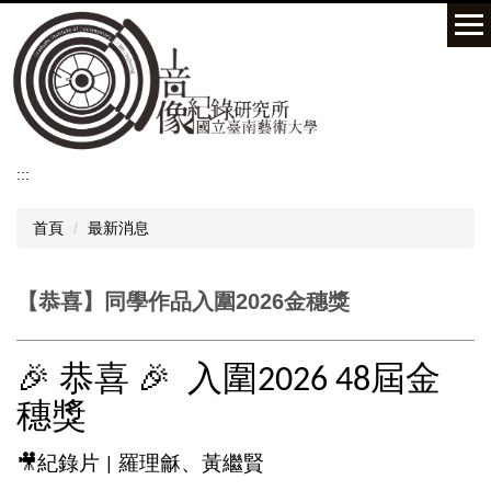
跳
到
主
要
內
容
區
:::
首頁
最新消息
【恭喜】同學作品入圍2026金穗獎
🎉
恭喜
🎉
入圍
屆金
2026 48
穗獎
🎥
紀錄片
羅理龢、黃繼賢
|