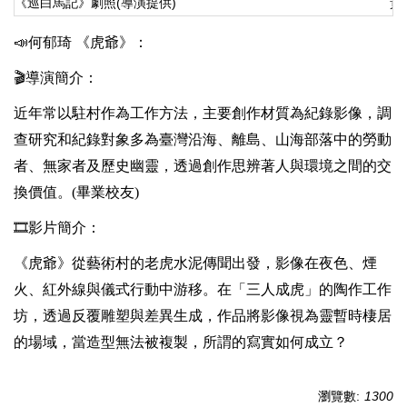
《巡白馬記》劇照(導演提供)
黃
📣
何郁琦
《虎爺》：
🎬
導演簡介：
近年常以駐村作為工作方法，主要創作材質為紀錄影像，調
查研究和紀錄對象多為臺灣沿海、離島、山海部落中的勞動
者、無家者及歷史幽靈，透過創作思辨著人與環境之間的交
換價值。(畢業校友)
🎞
影片簡介：
《虎爺》從藝術村的老虎水泥傳聞出發，影像在夜色、煙
火、紅外線與儀式行動中游移。在「三人成虎」的陶作工作
坊，透過反覆雕塑與差異生成，作品將影像視為靈暫時棲居
的場域，當造型無法被複製，所謂的寫實如何成立？
瀏覽數:
1300