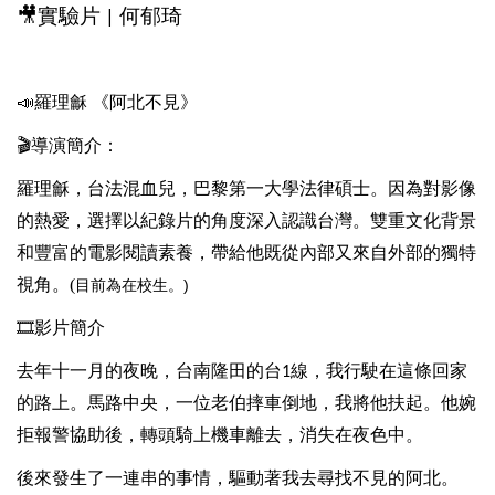
🎥
實驗片
何郁琦
|
📣
羅理龢
《阿北不見》
🎬
導演簡介：
羅理龢，台法混血兒，巴黎第一大學法律碩士。因為對影像
的熱愛，選擇以紀錄片的角度深入認識台灣。雙重文化背景
和豐富的電影閱讀素養，帶給他既從內部又來自外部的獨特
視角。(
目前為在校生。)
🎞
影片簡介
去年十一月的夜晚，台南隆田的台
線，我行駛在這條回家
1
的路上。馬路中央，一位老伯摔車倒地，我將他扶起。他婉
拒報警協助後，轉頭騎上機車離去，消失在夜色中。
後來發生了一連串的事情，驅動著我去尋找不見的阿北。