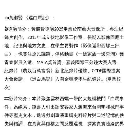
📣
黃繼賢
《巡白馬記》：
🎬
導演簡介：黃繼賢導演
畢業於南藝大音像所，專注紀
2025
錄片創作。
年成立伏地影像工作室，長期以影像回應土
2015
地、記憶與地方文史，在學主要製作《影像返鄉西螺三部
曲》。也關注原民議題，停格動畫《一邊家族一邊鬼湖》獲
青春影展入選、
獎首獎、嘉義國際三分鐘大賽入選，
MATA
紀錄片《農奴百萬富翁》新北紀錄片優勝、
國際提案
CCDF
大會邀請，《巡白馬記》入圍金穗獎學生紀錄片。(畢業校
友)
🎞
影片簡介：本片聚焦雲林西螺一帶的大規模械鬥「白馬事
件」為線索，說書人引出詔安客家人渡海來台開墾和械鬥事
件等歷史文本，透過戲劇重演重構史料碎片與口述記憶的佚
失與錯譯，在真實與虛構之間反覆巡視，探索真實邊緣的界