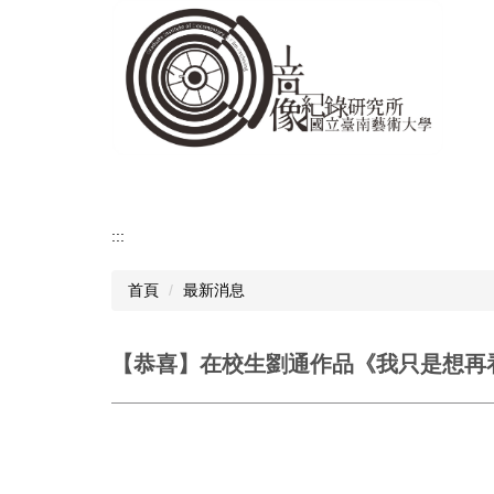
跳
到
主
要
內
容
區
:::
首頁
最新消息
【恭喜】在校生劉通作品《我只是想再