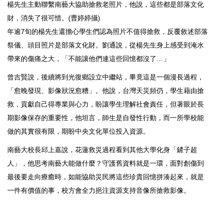
楊先生主動聯繫南藝大協助搶救老照片，他說，這些都是部落文化
財，消失了很可惜。(曹婷婷攝)
年逾7旬的楊先生還擔心學生們認為照片不值得搶救，反覆敘述部落
祭儀、頭目照片是部落文化財。劉通說，從楊先生身上感受到淹水
帶來的傷痛之大，「不能讓他們連這些回憶都沒了…」
曾吉賢說，後續將到光復鄉設立中繼站，畢竟這是一個漫長過程，
「愈晚發現、影像狀況愈糟」。他說，台灣天災頻仍，學生藉由搶
救，貢獻自己得專業與心力，盼讓學生理解社會責任，但著眼於長
期影像保存的重要性，他坦言，師生是自發性行動，而一所學校能
做的其實很有限，期盼中央文化單位投入資源。
南藝大校長邱上嘉說，花蓮救災過程看到其他大學化身「鏟子超
人」，他思考南藝大能做什麼？守護舊資料就是一環，面對創傷到
最後要走向療癒時，如能協助災民將這些珍貴回憶拼湊起來，就是
一件有價值的事，校方會全力挹注資源支持音像所搶救影像。