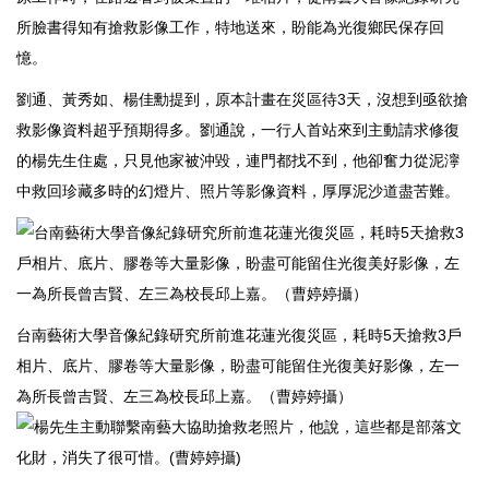
所臉書得知有搶救影像工作，特地送來，盼能為光復鄉民保存回
憶。
劉通、黃秀如、楊佳勳提到，原本計畫在災區待3天，沒想到亟欲搶
救影像資料超乎預期得多。劉通說，一行人首站來到主動請求修復
的楊先生住處，只見他家被沖毀，連門都找不到，他卻奮力從泥濘
中救回珍藏多時的幻燈片、照片等影像資料，厚厚泥沙道盡苦難。
台南藝術大學音像紀錄研究所前進花蓮光復災區，耗時5天搶救3戶
相片、底片、膠卷等大量影像，盼盡可能留住光復美好影像，左一
為所長曾吉賢、左三為校長邱上嘉。（曹婷婷攝）