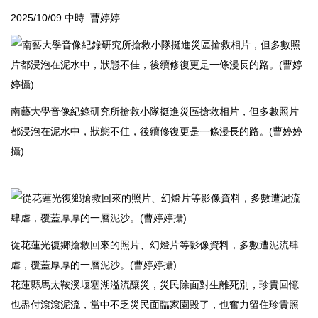
2025/10/09 中時 曹婷婷
南藝大學音像紀錄研究所搶救小隊挺進災區搶救相片，但多數照片
都浸泡在泥水中，狀態不佳，後續修復更是一條漫長的路。(曹婷婷
攝)
從花蓮光復鄉搶救回來的照片、幻燈片等影像資料，多數遭泥流肆
虐，覆蓋厚厚的一層泥沙。(曹婷婷攝)
花蓮縣馬太鞍溪堰塞湖溢流釀災，災民除面對生離死別，珍貴回憶
也盡付滾滾泥流，當中不乏災民面臨家園毀了，也奮力留住珍貴照