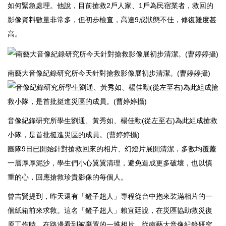
如何緊急處理。他說，目前搶救2戶人家、1戶為民宿業者，救回的
影像資料數量非常多，但初步檢查，高達9成狀態不佳，修復難度甚
高。
南藝大音像紀錄研究所今天針對搶救影像展初步清潔。(曹婷婷攝)
音像紀錄研究所學生劉通、黃秀如、楊佳勳(從左至右)為此組成搶救
小隊，是首批挺進災區的成員。(曹婷婷攝)
團隊9日已開始針對搶救回來的相片、幻燈片展開清潔，多數均覆蓋
一層厚厚泥沙，學生們小心翼翼清理，避免造成更多破壞，也以慎
重的心，回應搶救珍貴影像的每個人。
曾吉賢提到，昨天還有「鏟子超人」專程從台中抱來裝滿相片的一
個紙箱前來求救。這名「鏟子超人」賴宜廷說，在災區協助救災復
原工作時，在路邊看到被棄置的一堆相片，從南藝大音像紀錄研究