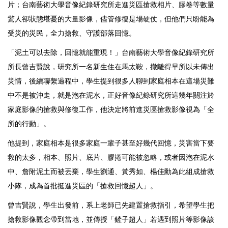
片；台南藝術大學音像紀錄研究所走進災區搶救相片、膠卷等數量
驚人卻狀態堪憂的大量影像，儘管修復是場硬仗，但他們只盼能為
受災的災民，全力搶救、守護部落回憶。
「泥土可以去除，回憶就能重現！」台南藝術大學音像紀錄研究所
所長曾吉賢說，研究所一名新生住在馬太鞍，撤離得早所以未傳出
災情，後續聯繫過程中，學生提到很多人聊到家庭相本在這場災難
中不是被沖走，就是泡在泥水，正好音像紀錄研究所這幾年關注於
家庭影像的搶救與修復工作，他決定將前進災區搶救影像視為「全
所的行動」。
他提到，家庭相本是很多家庭一輩子甚至好幾代回憶，災害當下要
救的太多，相本、照片、底片、膠捲可能被忽略，或者因泡在泥水
中、詹附泥土而被丟棄，學生劉通、黃秀如、楊佳勳為此組成搶救
小隊，成為首批挺進災區的「搶救回憶超人」。
曾吉賢說，學生出發前，系上老師已先建置搶救指引，希望學生把
搶救影像觀念帶到當地，並傳授「鏟子超人」若遇到照片等影像該