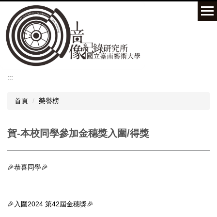
跳
到
主
要
內
容
區
:::
首頁
榮譽榜
賀-本校同學參加金穗獎入圍/得獎
🎉恭喜同學🎉
🎉入圍2024 第42屆金穗獎🎉