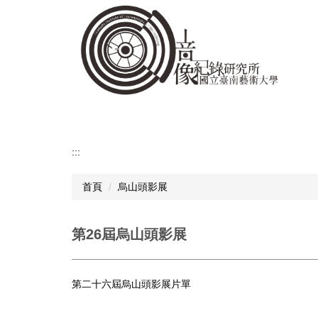
跳
到
主
要
內
容
區
:::
首頁
烏山頭影展
第26屆烏山頭影展
第二十六屆烏山頭影展片單