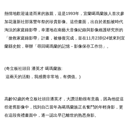
熱情地歡迎遠道而來的族親，這是1993年，宜蘭噶瑪蘭族人首次參
加花蓮新社部落豐年祭的珍貴影像。這些畫面，出自於差點被時代
淘汰的家庭錄影帶，幸運地在南藝大音像紀錄與影像維護研究所的
「搶救家庭錄影帶」計畫，被修復完成，並在11月23到24號來到宜
蘭縣史館，舉辦「尋回噶瑪蘭的記憶－影像保存工作坊」。
(奇立板社頭目 潘英才 噶瑪蘭族:
這兩天的活動，我感覺非常地，有價值。)
高齡92歲的奇立板社頭目潘英才，大讚活動很有意義，因為他從這
些老舊影像中，找到自己當年為噶瑪蘭族正名奮鬥的年輕身影，更
在這段喪禮畫面中，逐一認出早已離世的熟悉身影。