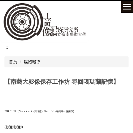
跳
到
主
要
內
容
區
:::
首頁
媒體報導
【南藝大影像保存工作坊 尋回噶瑪蘭記憶】
2019-11-24 【Ciwas Yamai（蔣淮薇）/ Iku Lo'oh（張治平）宜蘭市】
(歡迎!歡迎!)