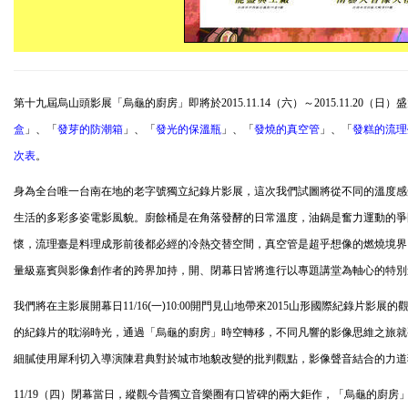
第十九屆烏山頭影展「烏龜的廚房」即將於
2015.11.14
（六）～
2015.11.20
（日）盛
盒
」、「
發芽的防潮箱
」、「
發光的保溫瓶
」、「
發燒的真空管
」、「
發糕的流理
次表
。
身為全台唯一台南在地的老字號獨立紀錄片影展，這次我們試圖將從不同的溫度感
生活的多彩多姿電影風貌。廚餘桶是在角落發酵的日常溫度，油鍋是奮力運動的爭
懷，流理臺是料理成形前後都必經的冷熱交替空間，真空管是超乎想像的燃燒境界
量級嘉賓與影像創作者的跨界加持，開、閉幕日皆將進行以專題講堂為軸心的特別
我們將在主影展開幕日
11/16
(一)
10:00
開門見山地帶來
2015
山形國際紀錄片影展的
的紀錄片的耽溺時光，通過「烏龜的廚房」時空轉移，不同凡響的影像思維之旅就
細膩使用犀利切入導演陳君典對於城市地貌改變的批判觀點，影像聲音結合的力道
11/19
（四）閉幕當日，縱觀今昔獨立音樂圈有口皆碑的兩大鉅作，「烏龜的廚房