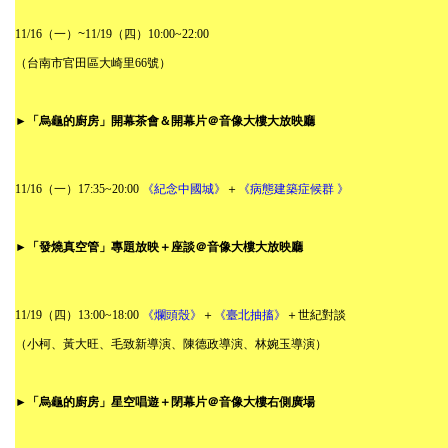
11/16
（一）~
11/19
（四）
10:00~22:00
（台南市官田區大崎里
66
號）
►
「烏龜的廚房」開幕茶會
＆
開幕片
＠
音像大樓大放映廳
11/16
（一）
17:35~20:00
《紀念中國城》
＋
《病態建築症候群 》
►
「發燒真空管」專題放映＋座談
＠
音像大樓大放映廳
11/19
（四）
13:00~18:00
《爛頭殼》
＋
《臺北抽搐》
＋世紀對談
（小柯、黃大旺、毛致新導演、陳德政導演、林婉玉導演）
►
「烏龜的廚房」星空唱遊＋閉幕片
＠
音像大樓右側廣場