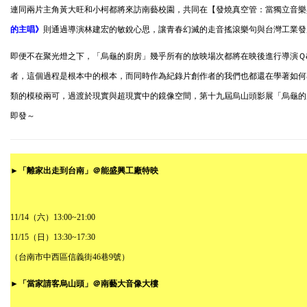
連同兩片主角黃大旺和小柯都將來訪南藝校園，共同在【發燒真空管：當獨立音樂
的主唱》
則通過導演林建宏的敏銳心思，讓青春幻滅的走音搖滾樂句與台灣工業發
即便不在聚光燈之下，「烏龜的廚房」幾乎
所有的放映場次都將在映後進行導演
Ｑ
者，這個過程是根本中的根本，而同時作為紀錄片創作者的我們也都還在學著如何
類的模稜兩可，過渡於現實與超現實中的鏡像空間，第十九屆烏山頭影展「烏龜的
即發～
►
「離家出走到台南」
＠
能盛興工廠特映
11/14
（六）
13:00~21:00
11/15
（日）
13:30~17:30
（台南市中西區信義街
46
巷
9
號）
►
「當家請客烏山頭」
＠
南藝大音像大樓