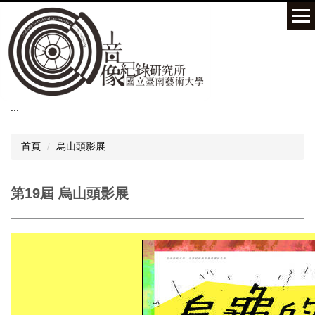
跳
到
主
要
內
容
區
:::
首頁
烏山頭影展
第19屆 烏山頭影展