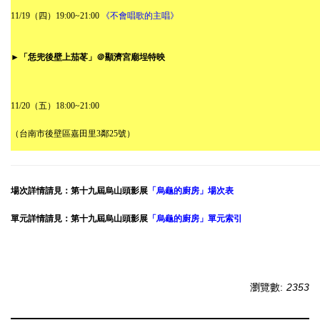
11/19
（四）
19:00~21:00
《不會唱歌的主唱》
►
「恁兜後壁上茄苳」
＠
顯濟宮廟埕特映
11/20
（五）
18:00~21:00
（台南市後壁區嘉田里
3
鄰
25
號）
場次詳情請見：第十九屆烏山頭影展
「烏龜的廚房」場次表
單元詳情請見：第十九屆烏山頭影展
「烏龜的廚房」單元索引
瀏覽數:
2353