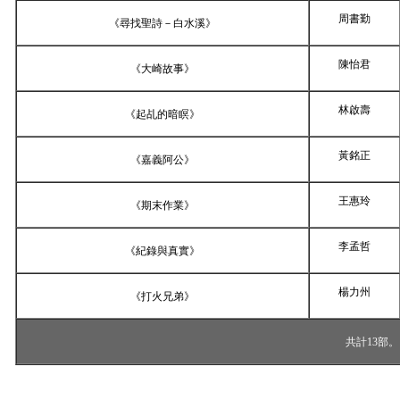
周書勤
《尋找聖詩－白水溪》
陳怡君
《大崎故事》
林啟壽
《起乩的暗瞑》
黃銘正
《嘉義阿公》
王惠玲
《期末作業》
李孟哲
《紀錄與真實》
楊力州
《打火兄弟》
共計
13
部。