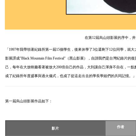
在第
12
屆烏山頭影展的序中，井
「
1997
年我帶領著紀錄所第一屆
15
個學生，後來休學了
3
位還剩下
12
位同學，就大力
影展譯成"
Black Mountain Film Festival
"（黑山影展），自詡我們是台灣紀錄片的
己，每年在大放映廳看著被放大
200
倍自己的作品，大到讓自己渾身不自在，一點
成了紀錄所年度盛事與過火儀式，也成了從這走出去的學長學姐們的共同記憶。
第一屆烏山頭影展作品如下：
作者
影片