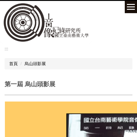
跳
到
主
要
內
容
區
:::
首頁
烏山頭影展
第一屆 烏山頭影展