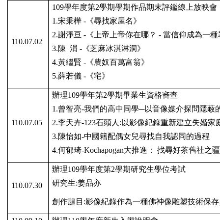
109
學年度第
2
學期學期作品期末評鑑線上放映會
1.
宋秉樺
-
《尋找家屋名》
2.
謝淨亘
-
《上帝上帝你在哪？
-
當信仰成為一種
110.07.02
3.
陳
涓
-
《芝麻冰淇淋洞》
4.
黃繼賢
-
《農奴百萬富翁》
5.
薛若儀
-
《宅》
辦理
109
學年第
2
學期畢業生資格審查
1.
曾智亮
-
我們的高中同學─以音像媒介探問隱蔽
110.07.05
2.
李天卉
-123
石頭人
:
以影像紀錄重新建立失婚家
3.
陳怡如
-
中國籍配偶女兒尋找自我認同的過程
4.
何郁琦
-Kochapogan
大推進：
找尋好茶舊社之疆
辦理
109
學年度第
2
學期研究生學位考試
研究生
:
姜品亦
110.07.30
創作題目
:
影像紀錄作為一種佛神像雕塑技術保存