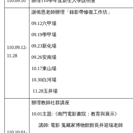
110.09.10
辦理
110
學年度新生入學說明會
謝侑恩老師辦理「錄影帶修復工作坊」
09.12
六甲場
09.19
學甲場
09.23
新化場
110.09.12-
11.28
09.26
安南場
10.17
東山場
10.30
白河場
11.28
玉井場
辦理教師社群講座
10.01
主題
:
《南門電影書院：教育與展示》
講師
:
電影
蒐藏家博物館館長井迎瑞老師
110.10.01-