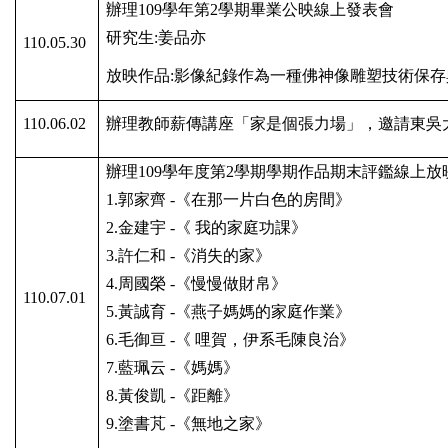
辦理
109
學年第
2
學期畢業公映線上發表會
研究生
:
姜品亦
110.05.30
放映作品
:
影像紀錄作為一種佛神像雕塑技術保存
110.06.02
辦理教師薪傳講座「家是個張力場」，邀請東吳
辦理
109
學年度第
2
學期學期作品期末評鑑線上放
1.
郭家齊
-
《在那一片白色的房間》
2.
金建宇
-
《
我的家庭功課》
3.
許仁和
-
《消失的家》
4.
周國榮
-
《慢慢做財帛》
110.07.01
5.
黃誠育
-
《燕子媽媽的家庭作業》
6.
毛御亘
-
《
哩賀，伊系毛陳良治》
7.
藍珮云
-
《媽媽》
8.
黃俊凱
-
《距離》
9.
塗書芃
-
《無地之家》