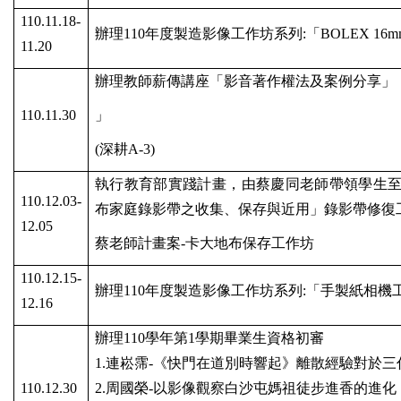
110.11.18-
辦理
110
年度製造影像工作坊系列
:
「
BOLEX 16m
11.20
辦理教師薪傳講座「影音著作權法及案例分享」
110.11.30
」
(
深耕
A-3)
執行教育部實踐計畫，由蔡慶同老師帶領學生
110.12.03-
布家庭錄影帶之收集、保存與近用」錄影帶修復
12.05
蔡老師計畫案
-
卡大地布保存工作坊
110.12.15-
辦理
110
年度製造影像工作坊系列
:
「手製紙相機
12.16
辦理
110
學年第
1
學期畢業生資格初審
1.
連崧霈
-
《快門在道別時響起》離散經驗對於三
110.12.30
2.
周國榮
-
以影像觀察白沙屯媽祖徒步進香的進化