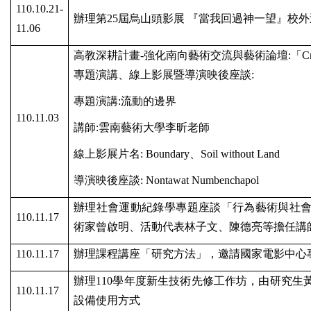
110.10.21-
辦理第
25
屆烏山頭影展
『當我回過神一望』校外
11.06
高教深耕計畫
-
強化南向藝術交流與藝術論壇
:
「
C
專題演講、線上影展暨導演映後座談
:
專題演講
:
流動的邊界
110.11.03
講師
:
雲南藝術大學李昕老師
線上影展片名
: Boundary
、
Soil without Land
導演映後座談
: Nontawat Numbenchapol
辦理社會運動紀錄學專題座談「行為藝術與社
110.11.17
術家曾啟明、活動代表林子文、陳德亮等擔任講
110.11.17
辦理課程講座「研究方法」，邀請國家電影中心
辦理
110
學年度新生技術先修工作坊，由研究生
110.11.17
設備使用方式