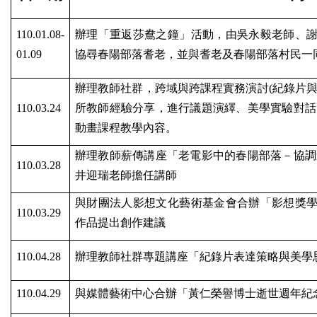
110.01.08-
辦理「重返莎鴦之鐘」活動，由吳永毅老師、
01.09
協尋春陽部落耆老，並與耆老及春陽部落村民一
辦理教師社群，跨域與跨課程實務演討
(
紀錄片
110.03.24
所教師經驗分享，進行議題演繹、美學實驗對話
動畫課程教學內容。
辦理教師薪傳講座「老電影中的春陽部落－協調
110.03.28
井迎瑞老師擔任講師
與財團法人影想文化藝術基金會合辦「影想獎
110.03.29
作品提出創作建議
110.04.28
辦理教師社群專題講座「紀錄片表達策略與美學
110.04.29
與媒體藝術中心合辦「黃仁榮譽博士逝世週年紀