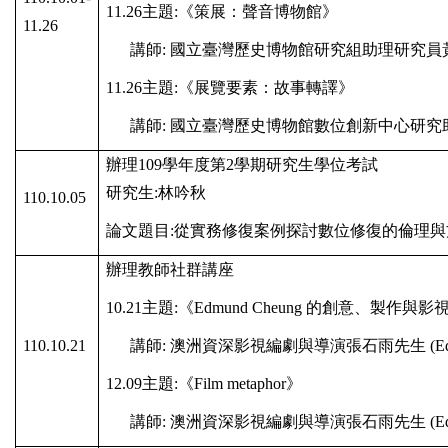
11.26
主題
:
《策展：聲音博物館》
11.26
講師
:
國立臺灣歷史博物館研究組助理研究員
11.26
主題
:
《展覽要素：故事轉譯》
講師
:
國立臺灣歷史博物館數位創新中心研究
辦理
109
學年度第
2
學期研究生學位考試
研究生
:
林吟秋
110.10.05
論文題目
:
從實務修復案例探討數位修復的倫理與
辦理教師社群講座
10.21
主題
:
《
Edmund Cheung
的創意、製作與影
110.10.21
講師
:
澳洲資深影視編劇與導演張石雨先生
(E
12.09
主題
:
《
Film metaphor
》
講師
:
澳洲資深影視編劇與導演張石雨先生
(E