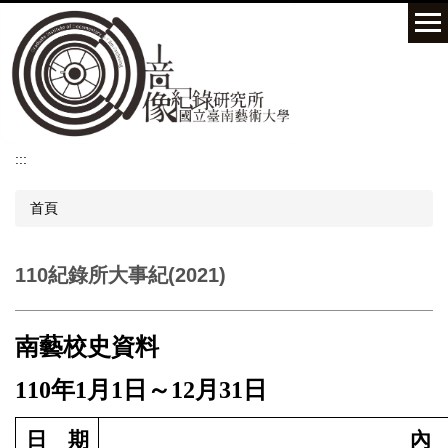
跳
到
主
要
內
容
區
:::
首頁
110紀錄所大事紀(2021)
南藝校史資料
110
年1月1日～12月31日
日 期
內